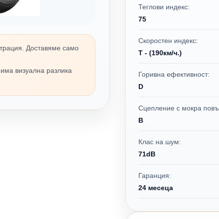
Теглови индекс:
75
Скоростен индекс:
трация. Доставяме само
T - (190км/ч.)
 има визуална разлика
Горивна ефективност:
D
Сцепление с мокра повъ
B
Клас на шум:
71dB
Гаранция:
24 месеца