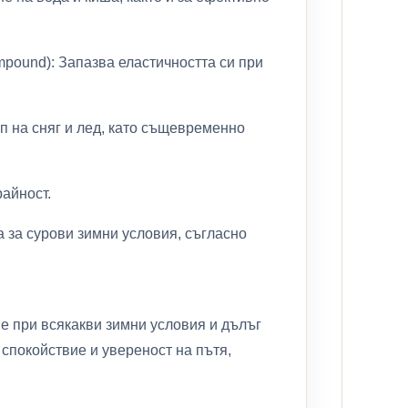
mpound): Запазва еластичността си при
.
п на сняг и лед, като същевременно
райност.
а за сурови зимни условия, съгласно
е при всякакви зимни условия и дълъг
 спокойствие и увереност на пътя,