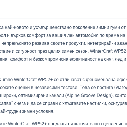
са най-новото и усъвършенствано поколение зимни гуми от
ол и върхов комфорт за вашия лек автомобил по време на 
 непрекъснато развива своите продукти, интегрирайки аван
твие и сигурност през целия зимен сезон. WinterCraft WP52
на, комфорт и безкомпромисна ефективност на сняг, лед и 
 Kumho WinterCraft WP52+ се отличават с феноменална ефе
исоките оценки в независими тестове. Това се постига благ
 широки, оптимизирани канали (Alpine Groove Design), коит
хапва" снега и да се справи с хлъзгавите настилки, осигур
ай-трудни зимни условия.
ите WinterCraft WP52+ предлагат изключително сцепление 