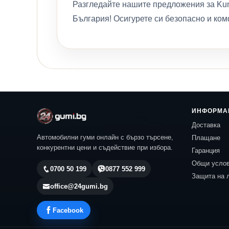
Разгледайте нашите предложения за Kum
България! Осигурете си безопасно и ком
ИНФОРМА
Доставка
Автомобилни гуми онлайн с бързо търсене,
Плащане
конкурентни цени и съдействие при избора.
Гаранция
Общи усло
0700 50 199
0877 552 999
Защита на 
office@24gumi.bg
Facebook