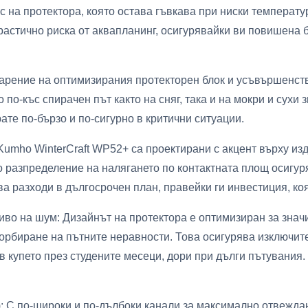
 на протектора, която остава гъвкава при ниски температ
астично риска от аквапланинг, осигурявайки ви повишена 
дарение на оптимизирания протекторен блок и усъвършенст
 по-къс спирачен път както на сняг, така и на мокри и сухи 
ате по-бързо и по-сигурно в критични ситуации.
Kumho WinterCraft WP52+ са проектирани с акцент върху и
 разпределение на налягането по контактната площ осигур
а разходи в дългосрочен план, правейки ги инвестиция, коя
иво на шум: Дизайнът на протектора е оптимизиран за зна
сорбиране на пътните неравности. Това осигурява изключит
 купето през студените месеци, дори при дълги пътувания.
: С по-широки и по-дълбоки канали за максимално отвеждан