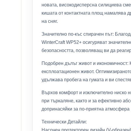
новата, високодисперсна силициева смес
кишата от контактната площ намалява др
на сняг.
Значително по-къс спирачен път: Благо
WinterCraft WP52+ осигуряват значително
безопасността, позволяващ ви да реагир
Подобрен дълъг живот и икономичност: 
експлоатационен живот. Оптимизираното
удължава пробега на гумата и ви спестяв
Върхов комфорт и изключително ниско н
при търкаляне, както и за ефективно аб
допринасяйки за по-приятна атмосфера в
Технически Детайли:
Насочен протекторен дизайн (V-образен)