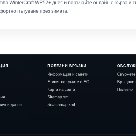
ho WinterCraft WP52+ днес и поръчайте онлайн с бърза и с
фортно пътуване през зимата.
ЦИЯ
ПОЛЕЗНИ ВРЪЗКИ
ОБСЛУЖ
Информация и съвети
Свържете 
Етикет на гумите в ЕС
Връщане 
Карта на сайта
Полезно
вия
Sitemap.xml
лични данни
Searchmap.xml