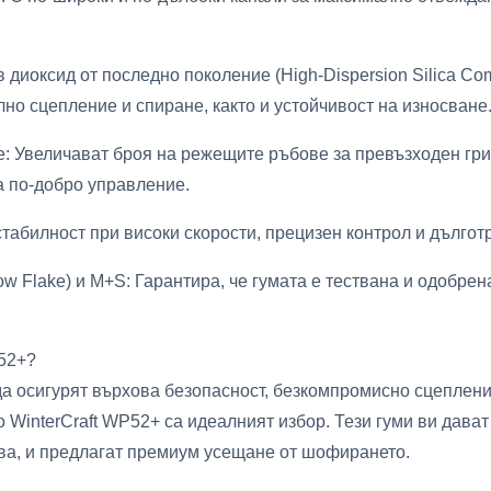
 диоксид от последно поколение (High-Dispersion Silica Co
но сцепление и спиране, както и устойчивост на износване
: Увеличават броя на режещите ръбове за превъзходен гри
за по-добро управление.
стабилност при високи скорости, прецизен контрол и дългот
 Flake) и M+S: Гарантира, че гумата е тествана и одобрен
52+?
да осигурят върхова безопасност, безкомпромисно сцеплени
 WinterCraft WP52+ са идеалният избор. Тези гуми ви дават
ва, и предлагат премиум усещане от шофирането.