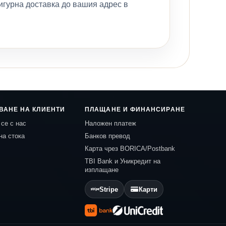
игурна доставка до вашия адрес в
ВАНЕ НА КЛИЕНТИ
ПЛАЩАНЕ И ФИНАНСИРАНЕ
се с нас
Наложен платеж
на стока
Банков превод
Карта чрез BORICA/Postbank
TBI Bank и Уникредит на
изплащане
Stripe
Карти