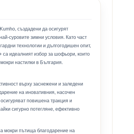
 Kumho, създадени да осигурят
най-суровите зимни условия. Като част
гардни технологии и дългогодишен опит,
+ са идеалният избор за шофьори, които
мокри настилки в България.
ктивност върху заснежени и заледени
одарение на иновативния, насочен
о осигуряват повишена тракция и
явайки сигурно потегляне, ефективно
на мокри пътища благодарение на