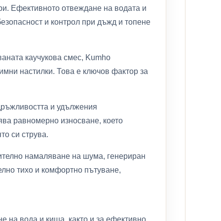
ури. Ефективното отвеждане на водата и
безопасност и контрол при дъжд и топене
ваната каучукова смес, Kumho
зимни настилки. Това е ключов фактор за
здръжливостта и удължения
ява равномерно износване, което
то си струва.
чително намаляване на шума, генериран
елно тихо и комфортно пътуване,
е на вода и киша, както и за ефективно