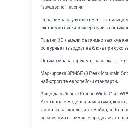
"захапване" на сняг.
Нова зимна каучукова смес със силициев
екстремно ниски температури за оптимал
Плътни 3D ламели с взаимно заключване
осигуряват твърдост на блока при сухо 
Оптимизирана структура на каркаса: За 
Маркировка 3PMSF (3 Peak Mountain Snow
най-строгите европейски стандарти.
Защо да изберете Kumho WinterCraft WP
Ако търсите модерни зимни гуми, които 
живот за вашия лек автомобил, то Kumho
независимо от зимните предизвикателст