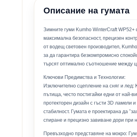
Описание на гумата
Зимните гуми Kumho WinterCraft WP52+ 
максимална безопасност, прецизен контр
от водещ световен производител, Kumho
за да гарантира безкомпромисно спокойс
търсят оптимално съотношение между це
Ключови Предимства и Технологии:
Изключително сцепление на сняг и лед:
пътища, често постигайки едни от най-в
протекторен дизайн с гъсти 3D ламели и
стабилност. Гумата е проектирана да "за
спиране и прецизно завиване дори при н
Превъзходно представяне на мокро: Гум