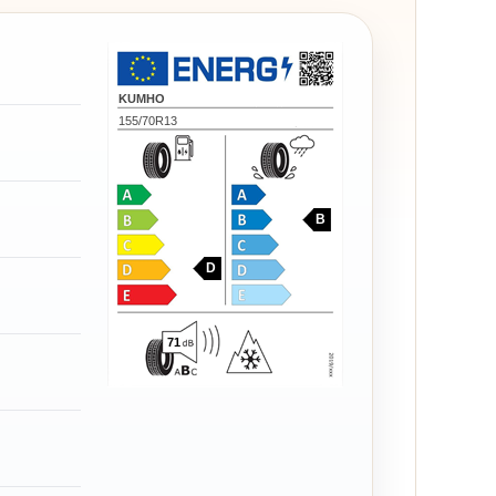
KUMHO
155/70R13
B
D
71