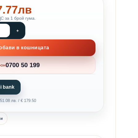
87.77лв
С за 1 брой гума.
обави в кошницата
0700 50 199
фон
i bank
1.08 лв. / € 179.50
ни