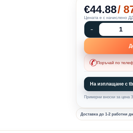
€44.88
/ 
Цената е с начислено ДД
Д
Поръчай по теле
На изплащане с tb
Примерни вноски за цена 35
Доставка до 1-2 работни д