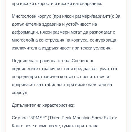
при високи скорости и високи натоварвания.
Многослоен корпус (при някои размери/варианти): За
допълнителна здравина и устойчивост на
деформации, някои размери могат да разполагат с
многослойна конструкция на корпуса, осигуряваща
изключителна издръжливост при тежки условия.
Подсилена странична стена: Специално
подсилените странични стени предпазват гумата от
повреди при страничен контакт с препятствия и
допринасят за стабилност при ниско налягане на
офроуд.
Допълнителни характеристики:
Символ "3PMSF" (Three Peak Mountain Snow Flake):
Както вече споменахме, гумата притежава