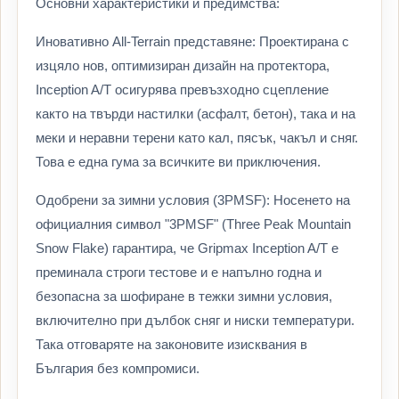
Основни характеристики и предимства:
Иновативно All-Terrain представяне: Проектирана с
изцяло нов, оптимизиран дизайн на протектора,
Inception A/T осигурява превъзходно сцепление
както на твърди настилки (асфалт, бетон), така и на
меки и неравни терени като кал, пясък, чакъл и сняг.
Това е една гума за всичките ви приключения.
Одобрени за зимни условия (3PMSF): Носенето на
официалния символ "3PMSF" (Three Peak Mountain
Snow Flake) гарантира, че Gripmax Inception A/T е
преминала строги тестове и е напълно годна и
безопасна за шофиране в тежки зимни условия,
включително при дълбок сняг и ниски температури.
Така отговаряте на законовите изисквания в
България без компромиси.