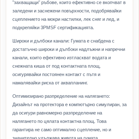
"захващащи" ръбове, които ефективно се вкопчват в
заледени и заснежени повърхности, подобрявайки
сцеплението на мокри настилки, лек сняг и лед, и
подкрепяйки 3PMSF сертификацията.
Широки и дълбоки канали: Гумата е снабдена с
достатъчно широки и дълбоки надлъжни и напречни
канали, които ефективно изтласкват водата и
снежната киша от под контактната площ,
осигурявайки постоянен контакт с пътя и
намалявайки риска от аквапланинг.
Оптимизирано разпределение на налягането:
Дизайнът на протектора е компютърно симулиран, за
да осигури равномерно разпределение на
налягането по цялата контактна площ. Това
гарантира не само оптимално сцепление, но и
значително удължава живота на гумата,