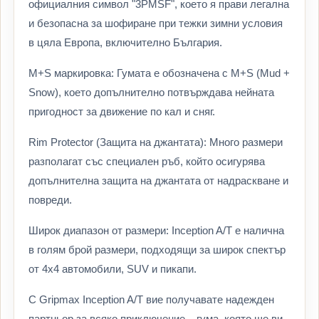
официалния символ "3PMSF", което я прави легална
и безопасна за шофиране при тежки зимни условия
в цяла Европа, включително България.
M+S маркировка: Гумата е обозначена с M+S (Mud +
Snow), което допълнително потвърждава нейната
пригодност за движение по кал и сняг.
Rim Protector (Защита на джантата): Много размери
разполагат със специален ръб, който осигурява
допълнителна защита на джантата от надраскване и
повреди.
Широк диапазон от размери: Inception A/T е налична
в голям брой размери, подходящи за широк спектър
от 4x4 автомобили, SUV и пикапи.
С Gripmax Inception A/T вие получавате надежден
партньор за всяко приключение – гума, която ще ви