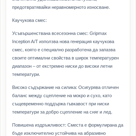
предотвратявайки неравномерното износване.
Каучукова смес:
Усъвършенствана всесезонна смес: Gripmax
Inception A/T използва нова генерация каучукова
смес, която е специално разработена да запазва
своите оптимални свойства в широк температурен
диапазон – от екстремно ниски до високи летни
температури.
Високо съдържание на силика: Осигурява отличен
баланс между сцепление на мокро и сухо, като
същевременно поддържа гъвкавост при ниски
температури за добро сцепление на сняг и лед.
Повишена издръжливост: Сместа е формулирана да
бъде изключително устойчива на абразивно