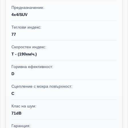
Предназначение:
4x4/SUV
Теглови индекс:
77
Скоростен индекс:
T - (190км/ч.)
Горивна ефективност:
D
Сцепление с мокра повърхност:
C
Клас на шум:
71dB
Гаранция: