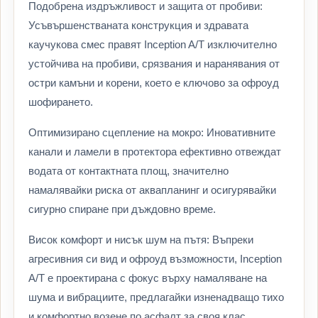
Подобрена издръжливост и защита от пробиви:
Усъвършенстваната конструкция и здравата
каучукова смес правят Inception A/T изключително
устойчива на пробиви, срязвания и наранявания от
остри камъни и корени, което е ключово за офроуд
шофирането.
Оптимизирано сцепление на мокро: Иновативните
канали и ламели в протектора ефективно отвеждат
водата от контактната площ, значително
намалявайки риска от аквапланинг и осигурявайки
сигурно спиране при дъждовно време.
Висок комфорт и нисък шум на пътя: Въпреки
агресивния си вид и офроуд възможности, Inception
A/T е проектирана с фокус върху намаляване на
шума и вибрациите, предлагайки изненадващо тихо
и комфортно возене по асфалт за своя клас.