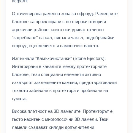
асфалт.
Оптимизирана раменна зона за офроуд: Раменните
блокове са проектирани с по-широки отвори и
агресивни ръбове, които осигуряват отлично
"загребване" на кал, пясък и чакъл, подобрявайки
офроуд сцеплението и самопочистването.
Изпъкнали "Камъкочистачки" (Stone Ejectors):
Интегрирани в каналите между протекторните
блокове, тези специални елементи активно
изхвърлят заклещените камъни, предотвратявайки
тяхното забиване в протектора и пробиване на
гумата.
Висока плътност на 3D ламелите: Протекторът е
гъсто наситен с многопосочни 3D ламели. Тези
ламели създават хиляди допълнителни