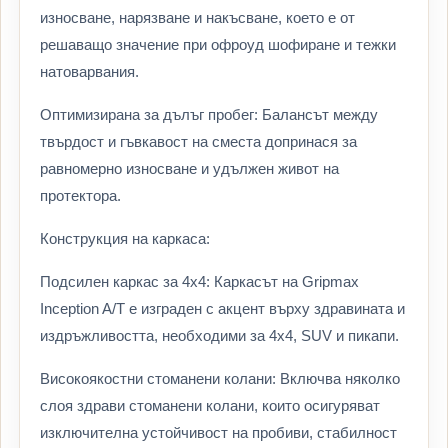
износване, нарязване и накъсване, което е от
решаващо значение при офроуд шофиране и тежки
натоварвания.
Оптимизирана за дълъг пробег: Балансът между
твърдост и гъвкавост на сместа допринася за
равномерно износване и удължен живот на
протектора.
Конструкция на каркаса:
Подсилен каркас за 4x4: Каркасът на Gripmax
Inception A/T е изграден с акцент върху здравината и
издръжливостта, необходими за 4x4, SUV и пикапи.
Високоякостни стоманени колани: Включва няколко
слоя здрави стоманени колани, които осигуряват
изключителна устойчивост на пробиви, стабилност