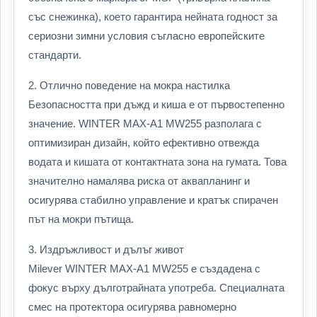
със снежинка), което гарантира нейната годност за
сериозни зимни условия съгласно европейските
стандарти.
2. Отлично поведение на мокра настилка
Безопасността при дъжд и киша е от първостепенно
значение. WINTER MAX-A1 MW255 разполага с
оптимизиран дизайн, който ефективно отвежда
водата и кишата от контактната зона на гумата. Това
значително намалява риска от аквапланинг и
осигурява стабилно управление и кратък спирачен
път на мокри пътища.
3. Издръжливост и дълъг живот
Milever WINTER MAX-A1 MW255 е създадена с
фокус върху дълготрайната употреба. Специалната
смес на протектора осигурява равномерно