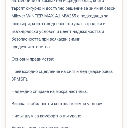
автомобили от компактен и среден клас, които
търсят сигурно и достъпно решение за зимния сезон.
Milever WINTER MAX-A1 MW255 е подходяща за
шофьори, които ежедневно пътуват в градски и
извънградски условия и ценят надеждността и
безопасността при всякакви зимни
предизвикателства.
Основни предимства:
Превъзходно сцепление на сняг и лед (маркировка
3PMSF).
Надеждно спиране на мокра настилка.
Висока стабилност и контрол в зимни условия.
Нисък шум за комфортно пътуване.