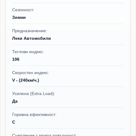
Сезонност:
Зимни
Предназначение:
Леки Автомобили
Теглови индекс:
106
Скоростен индекс:
V - (240км/ч.)
Усилена (Extra Load):
Да
Горивна ефективност:
C
Сцепление с мокра повърхност: