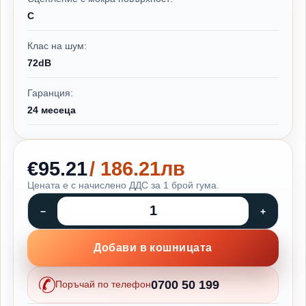
C
Клас на шум:
72dB
Гаранция:
24 месеца
€95.21
/ 186.21лв
Цената е с начислено ДДС за 1 брой гума.
Добави в кошницата
0700 50 199
Поръчай по телефон