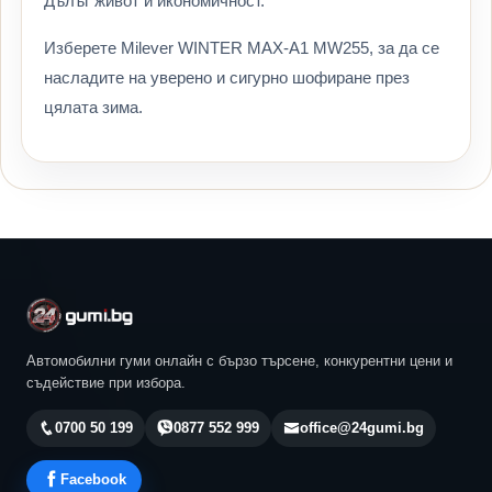
Дълъг живот и икономичност.
Изберете Milever WINTER MAX-A1 MW255, за да се
насладите на уверено и сигурно шофиране през
цялата зима.
Автомобилни гуми онлайн с бързо търсене, конкурентни цени и
съдействие при избора.
0700 50 199
0877 552 999
office@24gumi.bg
Facebook