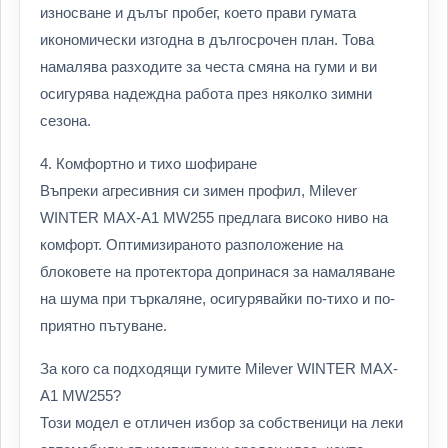
износване и дълъг пробег, което прави гумата
икономически изгодна в дългосрочен план. Това
намалява разходите за честа смяна на гуми и ви
осигурява надеждна работа през няколко зимни
сезона.
4. Комфортно и тихо шофиране
Въпреки агресивния си зимен профил, Milever
WINTER MAX-A1 MW255 предлага високо ниво на
комфорт. Оптимизираното разположение на
блоковете на протектора допринася за намаляване
на шума при търкаляне, осигурявайки по-тихо и по-
приятно пътуване.
За кого са подходящи гумите Milever WINTER MAX-
A1 MW255?
Този модел е отличен избор за собственици на леки