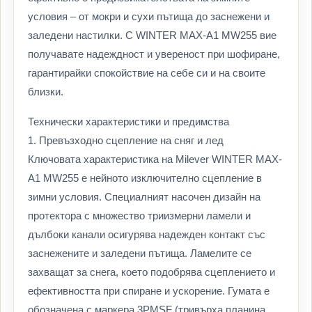
условия – от мокри и сухи пътища до заснежени и
заледени настилки. С WINTER MAX-A1 MW255 вие
получавате надеждност и увереност при шофиране,
гарантирайки спокойствие на себе си и на своите
близки.
Технически характеристики и предимства
1. Превъзходно сцепление на сняг и лед
Ключовата характеристика на Milever WINTER MAX-
A1 MW255 е нейното изключително сцепление в
зимни условия. Специалният насочен дизайн на
протектора с множество триизмерни ламели и
дълбоки канали осигурява надежден контакт със
заснежените и заледени пътища. Ламелите се
захващат за снега, което подобрява сцеплението и
ефективността при спиране и ускорение. Гумата е
обозначена с маркера 3PMSF (тривърха планина