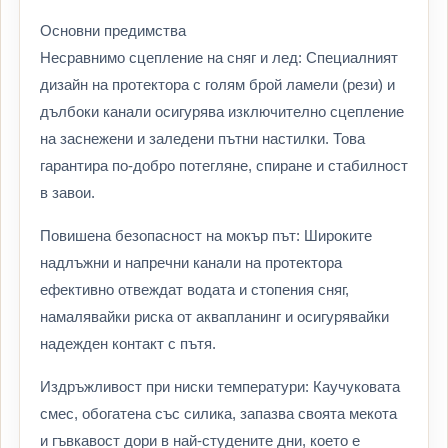
Основни предимства
Несравнимо сцепление на сняг и лед: Специалният
дизайн на протектора с голям брой ламели (рези) и
дълбоки канали осигурява изключително сцепление
на заснежени и заледени пътни настилки. Това
гарантира по-добро потегляне, спиране и стабилност
в завои.
Повишена безопасност на мокър път: Широките
надлъжни и напречни канали на протектора
ефективно отвеждат водата и стопения сняг,
намалявайки риска от аквапланинг и осигурявайки
надежден контакт с пътя.
Издръжливост при ниски температури: Каучуковата
смес, обогатена със силика, запазва своята мекота
и гъвкавост дори в най-студените дни, което е