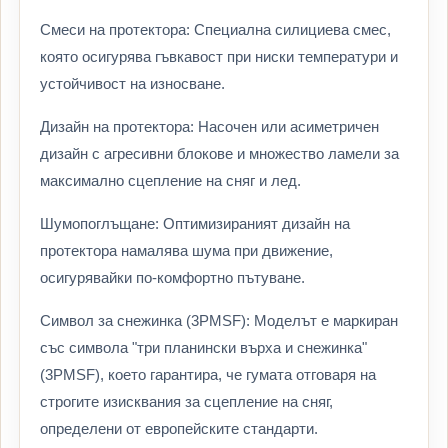
Смеси на протектора: Специална силициева смес,
която осигурява гъвкавост при ниски температури и
устойчивост на износване.
Дизайн на протектора: Насочен или асиметричен
дизайн с агресивни блокове и множество ламели за
максимално сцепление на сняг и лед.
Шумопоглъщане: Оптимизираният дизайн на
протектора намалява шума при движение,
осигурявайки по-комфортно пътуване.
Символ за снежинка (3PMSF): Моделът е маркиран
със символа "три планински върха и снежинка"
(3PMSF), което гарантира, че гумата отговаря на
строгите изисквания за сцепление на сняг,
определени от европейските стандарти.