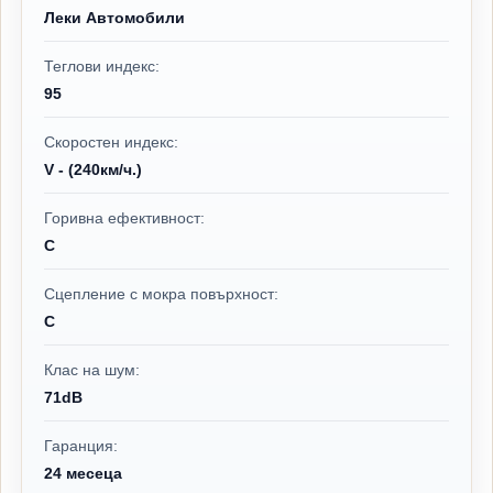
Леки Автомобили
Теглови индекс:
95
Скоростен индекс:
V - (240км/ч.)
Горивна ефективност:
C
Сцепление с мокра повърхност:
C
Клас на шум:
71dB
Гаранция:
24 месеца