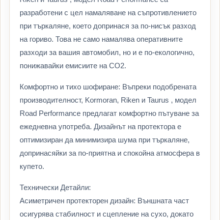
разработени с цел намаляване на съпротивлението
при търкаляне, което допринася за по-нисък разход
на гориво. Това не само намалява оперативните
разходи за вашия автомобил, но и е по-екологично,
понижавайки емисиите на CO2.
Комфортно и тихо шофиране: Въпреки подобрената
производителност, Kormoran, Riken и Taurus , модел
Road Performance предлагат комфортно пътуване за
ежедневна употреба. Дизайнът на протектора е
оптимизиран да минимизира шума при търкаляне,
допринасяйки за по-приятна и спокойна атмосфера в
купето.
Технически Детайли:
Асиметричен протекторен дизайн: Външната част
осигурява стабилност и сцепление на сухо, докато