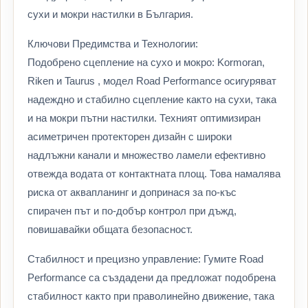
сухи и мокри настилки в България.
Ключови Предимства и Технологии:
Подобрено сцепление на сухо и мокро: Kormoran,
Riken и Taurus , модел Road Performance осигуряват
надеждно и стабилно сцепление както на сухи, така
и на мокри пътни настилки. Техният оптимизиран
асиметричен протекторен дизайн с широки
надлъжни канали и множество ламели ефективно
отвежда водата от контактната площ. Това намалява
риска от аквапланинг и допринася за по-къс
спирачен път и по-добър контрол при дъжд,
повишавайки общата безопасност.
Стабилност и прецизно управление: Гумите Road
Performance са създадени да предложат подобрена
стабилност както при праволинейно движение, така