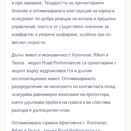
и при завиване. Твърдостта на протекторните
блокове и оптимизираната конструкция на каркаса
осигуряват по-добра реакция на волана и прецизно
управление, което е от съществено значение за
комфортно и уверено шофиране, особено при по-
високи скорости.
Дълъг живот и икономичност: Kormoran, Riken и
Taurus , модел Road Performancee са проектирани с
акцент върху издръжливостта и дългия
експлоатационен живот. Оптимизираното
разпределение на налягането по контактната площ
осигурява равномерно износване на протектора,
което удължава пробега на гумата и ви спестява
разходи в дългосрочен план.
Оптимизирана горивна ефективност: Kormoran,
Riken и Taurus , модел Road Performance са