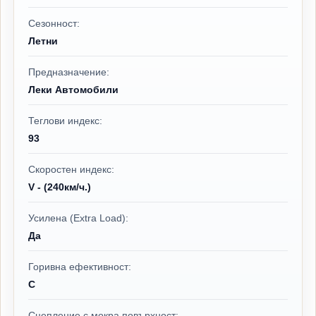
Сезонност:
Летни
Предназначение:
Леки Автомобили
Теглови индекс:
93
Скоростен индекс:
V - (240км/ч.)
Усилена (Extra Load):
Да
Горивна ефективност:
C
Сцепление с мокра повърхност: