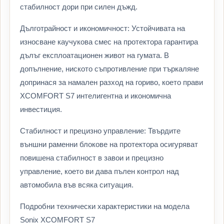
стабилност дори при силен дъжд.
Дълготрайност и икономичност: Устойчивата на
износване каучукова смес на протектора гарантира
дълъг експлоатационен живот на гумата. В
допълнение, ниското съпротивление при търкаляне
допринася за намален разход на гориво, което прави
XCOMFORT S7 интелигентна и икономична
инвестиция.
Стабилност и прецизно управление: Твърдите
външни раменни блокове на протектора осигуряват
повишена стабилност в завои и прецизно
управление, което ви дава пълен контрол над
автомобила във всяка ситуация.
Подробни технически характеристики на модела
Sonix XCOMFORT S7