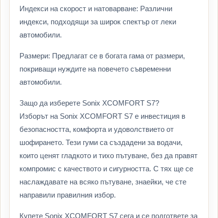
Индекси на скорост и натоварване: Различни
индекси, подходящи за широк спектър от леки
автомобили.
Размери: Предлагат се в богата гама от размери,
покриващи нуждите на повечето съвременни
автомобили.
Защо да изберете Sonix XCOMFORT S7?
Изборът на Sonix XCOMFORT S7 е инвестиция в
безопасността, комфорта и удоволствието от
шофирането. Тези гуми са създадени за водачи,
които ценят гладкото и тихо пътуване, без да правят
компромис с качеството и сигурността. С тях ще се
наслаждавате на всяко пътуване, знаейки, че сте
направили правилния избор.
Купете Sonix XCOMFORT S7 сега и се подгответе за