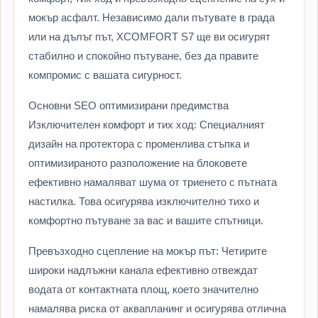
мокър асфалт. Независимо дали пътувате в града
или на дълъг път, XCOMFORT S7 ще ви осигурят
стабилно и спокойно пътуване, без да правите
компромис с вашата сигурност.
Основни SEO оптимизирани предимства
Изключителен комфорт и тих ход: Специалният
дизайн на протектора с променлива стъпка и
оптимизираното разположение на блоковете
ефективно намаляват шума от триенето с пътната
настилка. Това осигурява изключително тихо и
комфортно пътуване за вас и вашите спътници.
Превъзходно сцепление на мокър път: Четирите
широки надлъжни канала ефективно отвеждат
водата от контактната площ, което значително
намалява риска от аквапланинг и осигурява отлична