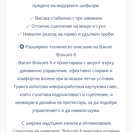
нуждите на модерните шофьори.
✅ Висока стабилност при завиване
✅ Отлично сцепление на мокро и сухо
✅ Намален разход на гориво и удължен пробег
🛞 Разширено техническо описание на Barum
Bravuris 6
Barum Bravuris 6 е проектирана с акцент върху
динамично управление, ефективно спиране и
комфортно возене при всякакви летни условия.
Гумата използва новоразработена каучукова смес,
която съчетава издръжливост и сцепление, и
иновации в дизайна на протектора, за да подобри
управлението и да намали шума.
С широки надлъжни канали и оптимизирана
структура на ламелите, Bravuris 6 предлага отлична