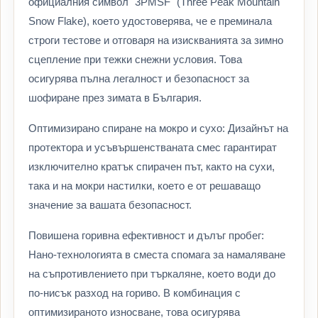
официалния символ "3PMSF" (Three Peak Mountain
Snow Flake), което удостоверява, че е преминала
строги тестове и отговаря на изискванията за зимно
сцепление при тежки снежни условия. Това
осигурява пълна легалност и безопасност за
шофиране през зимата в България.
Оптимизирано спиране на мокро и сухо: Дизайнът на
протектора и усъвършенстваната смес гарантират
изключително кратък спирачен път, както на сухи,
така и на мокри настилки, което е от решаващо
значение за вашата безопасност.
Повишена горивна ефективност и дълъг пробег:
Нано-технологията в сместа спомага за намаляване
на съпротивлението при търкаляне, което води до
по-нисък разход на гориво. В комбинация с
оптимизираното износване, това осигурява