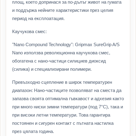
площ, което допринася за по-дълъг живот на гумата
и поддържа нейните характеристики през целия
период на експлоатация.
Каучукова смес:
"Nano Compound Technology": Gripmax SureGrip A/S
Nano използва революционна каучукова смес,
обогатена с нано-частици силициев диоксид
(силика) и специализирани полимери.
Превъзходно сцепление в широк температурен
диапазон: Нано-частиците позволяват на сместа да
запазва своята оптимална гъвкавост и адхезия както
при много ниски зимни температури (под 7°C), така и
при високи летни температури. Това гарантира
постоянен и сигурен контакт с пътната настилка
през цялата година.