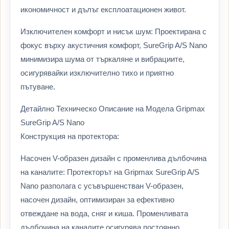
икономичност и дълъг експлоатационен живот.
Изключителен комфорт и нисък шум: Проектирана с
фокус върху акустичния комфорт, SureGrip A/S Nano
минимизира шума от търкаляне и вибрациите,
осигурявайки изключително тихо и приятно
пътуване.
Детайлно Техническо Описание на Модела Gripmax
SureGrip A/S Nano
Конструкция на протектора:
Насочен V-образен дизайн с променлива дълбочина
на каналите: Протекторът на Gripmax SureGrip A/S
Nano разполага с усъвършенстван V-образен,
насочен дизайн, оптимизиран за ефективно
отвеждане на вода, сняг и киша. Променливата
дълбочина на каналите осигурява постоянно