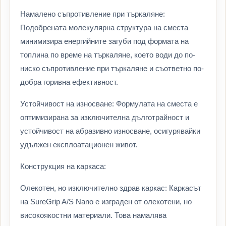
Намалено съпротивление при търкаляне:
Подобрената молекулярна структура на сместа
минимизира енергийните загуби под формата на
топлина по време на търкаляне, което води до по-
ниско съпротивление при търкаляне и съответно по-
добра горивна ефективност.
Устойчивост на износване: Формулата на сместа е
оптимизирана за изключителна дълготрайност и
устойчивост на абразивно износване, осигурявайки
удължен експлоатационен живот.
Конструкция на каркаса:
Олекотен, но изключително здрав каркас: Каркасът
на SureGrip A/S Nano е изграден от олекотени, но
високоякостни материали. Това намалява