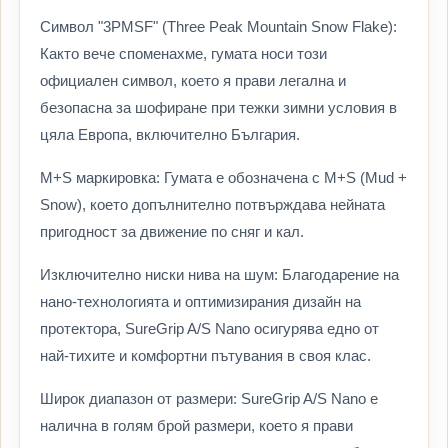
Символ "3PMSF" (Three Peak Mountain Snow Flake):
Както вече споменахме, гумата носи този
официален символ, което я прави легална и
безопасна за шофиране при тежки зимни условия в
цяла Европа, включително България.
M+S маркировка: Гумата е обозначена с M+S (Mud +
Snow), което допълнително потвърждава нейната
пригодност за движение по сняг и кал.
Изключително ниски нива на шум: Благодарение на
нано-технологията и оптимизирания дизайн на
протектора, SureGrip A/S Nano осигурява едно от
най-тихите и комфортни пътувания в своя клас.
Широк диапазон от размери: SureGrip A/S Nano е
налична в голям брой размери, което я прави