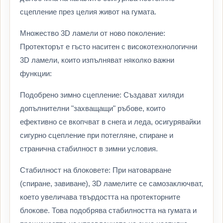
сцепление през целия живот на гумата.
Множество 3D ламели от ново поколение:
Протекторът е гъсто наситен с високотехнологични
3D ламели, които изпълняват няколко важни
функции:
Подобрено зимно сцепление: Създават хиляди
допълнителни "захващащи" ръбове, които
ефективно се вкопчват в снега и леда, осигурявайки
сигурно сцепление при потегляне, спиране и
странична стабилност в зимни условия.
Стабилност на блоковете: При натоварване
(спиране, завиване), 3D ламелите се самозаключват,
което увеличава твърдостта на протекторните
блокове. Това подобрява стабилността на гумата и