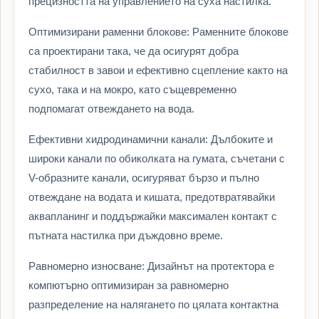
прецизността на управлението на суха настилка.
Оптимизирани раменни блокове: Раменните блокове
са проектирани така, че да осигурят добра
стабилност в завои и ефективно сцепление както на
сухо, така и на мокро, като същевременно
подпомагат отвеждането на вода.
Ефективни хидродинамични канали: Дълбоките и
широки канали по обиколката на гумата, съчетани с
V-образните канали, осигуряват бързо и пълно
отвеждане на водата и кишата, предотвратявайки
аквапланинг и поддържайки максимален контакт с
пътната настилка при дъждовно време.
Равномерно износване: Дизайнът на протектора е
компютърно оптимизиран за равномерно
разпределение на налягането по цялата контактна