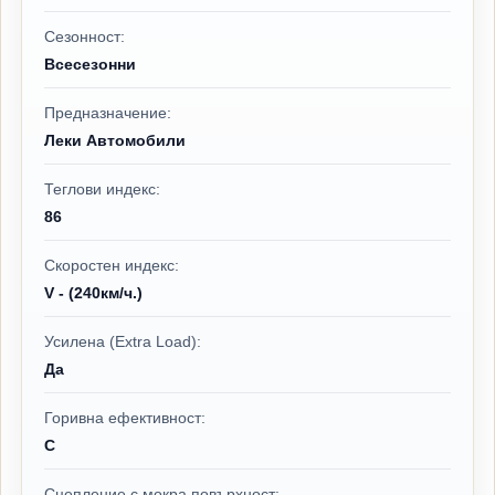
Сезонност:
Всесезонни
Предназначение:
Леки Автомобили
Теглови индекс:
86
Скоростен индекс:
V - (240км/ч.)
Усилена (Extra Load):
Да
Горивна ефективност:
C
Сцепление с мокра повърхност: