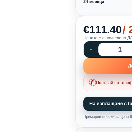
24 месеца
€111.40
/
Цената е с начислено ДД
Д
Поръчай по теле
На изплащане с tb
Примерни вноски за цена 87