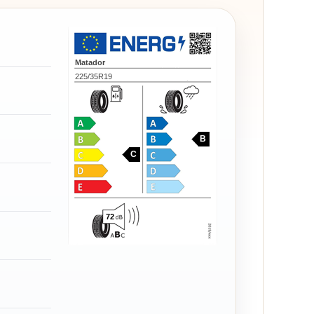
Matador
225/35R19
B
C
72