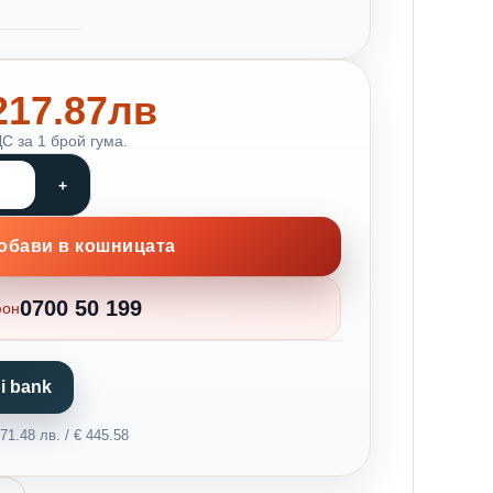
 217.87лв
С за 1 брой гума.
обави в кошницата
0700 50 199
фон
i bank
1.48 лв. / € 445.58