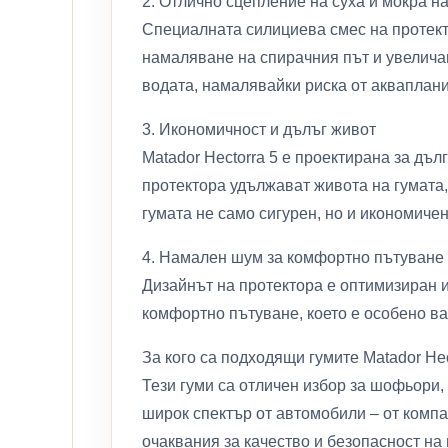
2. Отлично сцепление на суха и мокра н
Специалната силициева смес на протекто
намаляване на спирачния път и увелича
водата, намалявайки риска от акваплани
3. Икономичност и дълъг живот
Matador Hectorra 5 е проектирана за дъ
протектора удължават живота на гумата,
гумата не само сигурен, но и икономичен
4. Намален шум за комфортно пътуване
Дизайнът на протектора е оптимизиран и
комфортно пътуване, което е особено ва
За кого са подходящи гумите Matador Hec
Тези гуми са отличен избор за шофьори,
широк спектър от автомобили – от компак
очаквания за качество и безопасност на 