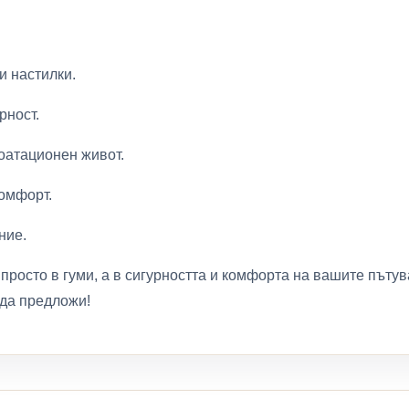
и настилки.
рност.
оатационен живот.
комфорт.
ние.
 просто в гуми, а в сигурността и комфорта на вашите пъту
 да предложи!