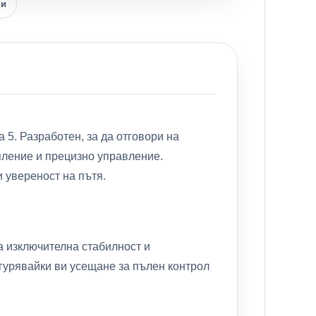
ни
 5. Разработен, за да отговори на
пление и прецизно управление.
и увереност на пътя.
а изключителна стабилност и
игурявайки ви усещане за пълен контрол