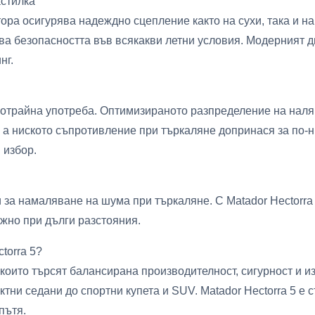
астилка
ра осигурява надеждно сцепление както на сухи, така и н
ва безопасността във всякакви летни условия. Модерният 
нг.
лготрайна употреба. Оптимизираното разпределение на нал
 а ниското съпротивление при търкаляне допринася за по-н
 избор.
 за намаляване на шума при търкаляне. С Matador Hectorra 
жно при дълги разстояния.
torra 5?
 които търсят балансирана производителност, сигурност и 
тни седани до спортни купета и SUV. Matador Hectorra 5 е 
пътя.