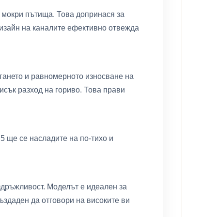
а мокри пътища. Това допринася за
дизайн на каналите ефективно отвежда
ягането и равномерното износване на
исък разход на гориво. Това прави
5 ще се насладите на по-тихо и
издръжливост. Моделът е идеален за
създаден да отговори на високите ви