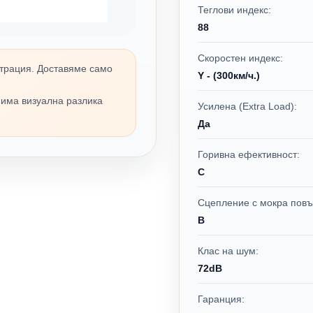
Теглови индекс:
88
Скоростен индекс:
трация. Доставяме само
Y - (300км/ч.)
 има визуална разлика
Усилена (Extra Load):
Да
Горивна ефективност:
C
Сцепление с мокра повъ
B
Клас на шум:
72dB
Гаранция: