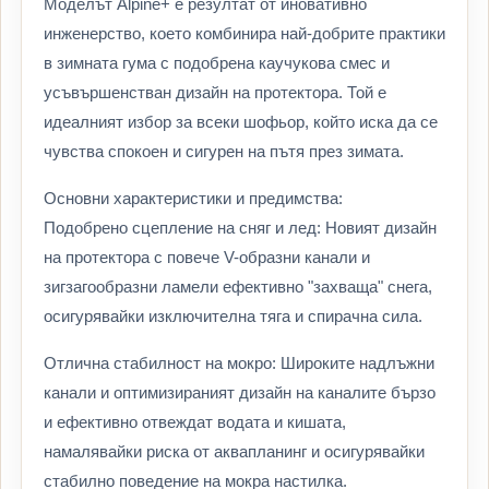
Моделът Alpine+ е резултат от иновативно
инженерство, което комбинира най-добрите практики
в зимната гума с подобрена каучукова смес и
усъвършенстван дизайн на протектора. Той е
идеалният избор за всеки шофьор, който иска да се
чувства спокоен и сигурен на пътя през зимата.
Основни характеристики и предимства:
Подобрено сцепление на сняг и лед: Новият дизайн
на протектора с повече V-образни канали и
зигзагообразни ламели ефективно "захваща" снега,
осигурявайки изключителна тяга и спирачна сила.
Отлична стабилност на мокро: Широките надлъжни
канали и оптимизираният дизайн на каналите бързо
и ефективно отвеждат водата и кишата,
намалявайки риска от аквапланинг и осигурявайки
стабилно поведение на мокра настилка.