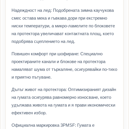
Надеждност на лед: Подобрената зимна каучукова
смес остава мека и гъвкава дори при екстремно
ниски температури, а микро-ламелите по блоковете
на протектора увеличават контактната площ, което
подобрява сцеплението на лед.
Повишен комфорт при шофиране: Специално
проектираните канали и блокове на протектора
намаляват шума от търкаляне, осигурявайки по-тихо
и приятно пътуване.
Дълъг живот на протектора: Оптимизираният дизайн
на гумата осигурява равномерно износване, което
удължава живота на гумата и я прави икономически
ефективен избор.
Официална маркировка 3PMSF: Гумата е