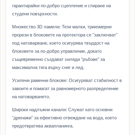
гарантирайки по-добро сцепление и спиране на
студени повърхности.
Множество 3D ламели: Тези малки, триизмерни
прорези в блоковете на протектора се "заключват"
под натоварване, което осигурява твърдост на
блоковете за по-добро управление, докато
същевременно създават хиляди "ръбове" за
максимална тяга върху сняг и лед.
Усилени раменни блокове: Осигуряват стабилност в
завоите и помагат за равномерното разпределение
на натоварването.
Широки надлъжни канали: Служат като основни
"дренажи" за ефективно отвеждане на вода, което
предотвратява аквапланинга.