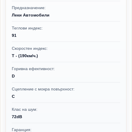
Предназначение:
Леки Автомобили
Теглови индекс:
91
Скоростен индекс:
T - (190км/ч.)
Горивна ефективност:
D
Сцепление с мокра повърхност:
C
Клас на шум:
72dB
Гаранция: