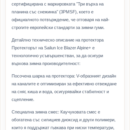
сертифицирана с маркировката "Три върха на
планина със снежинка" (3PMSF), което е
официалното потвърждение, че отговаря на най-
строгите европейски стандарти за зимни гуми.
Детайлно техническо описание на протектора
Протекторът на Sailun Ice Blazer Alpine+ е
технологично усъвършенстван, за да осигури
върхова зимна производителност:
Посочена шарка на протектора: V-образният дизайн
на каналите е оптимизиран за ефективно отвеждане
на сняг, киша и вода, осигурявайки стабилност и
сцепление.
Специална зимна смес: Каучуковата смес е
обогатена със силициев диоксид и други полимери,
които я поддържат гъвкава при ниски температури,