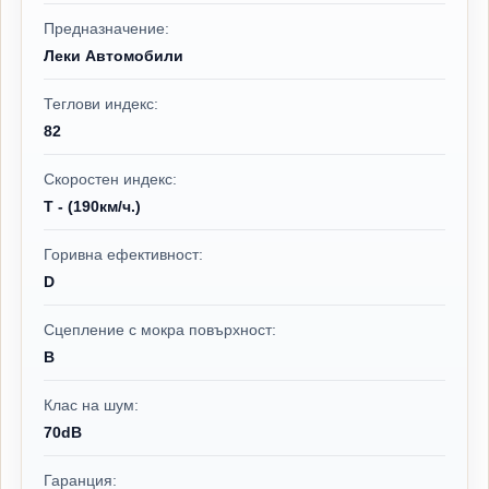
Предназначение:
Леки Автомобили
Теглови индекс:
82
Скоростен индекс:
T - (190км/ч.)
Горивна ефективност:
D
Сцепление с мокра повърхност:
B
Клас на шум:
70dB
Гаранция: