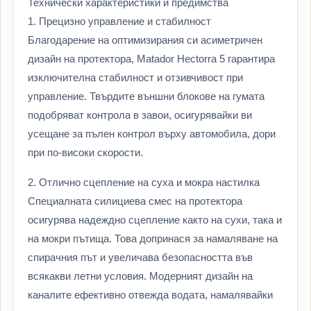
Технически характеристики и предимства
1. Прецизно управление и стабилност
Благодарение на оптимизирания си асиметричен
дизайн на протектора, Matador Hectorra 5 гарантира
изключителна стабилност и отзивчивост при
управление. Твърдите външни блокове на гумата
подобряват контрола в завои, осигурявайки ви
усещане за пълен контрол върху автомобила, дори
при по-високи скорости.
2. Отлично сцепление на суха и мокра настилка
Специалната силициева смес на протектора
осигурява надеждно сцепление както на сухи, така и
на мокри пътища. Това допринася за намаляване на
спирачния път и увеличава безопасността във
всякакви летни условия. Модерният дизайн на
каналите ефективно отвежда водата, намалявайки