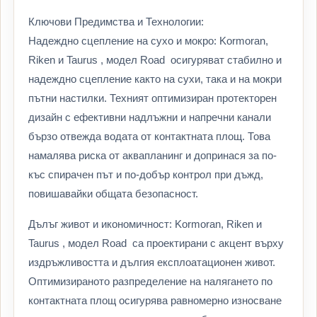
Ключови Предимства и Технологии:
Надеждно сцепление на сухо и мокро: Kormoran,
Riken и Taurus , модел Road осигуряват стабилно и
надеждно сцепление както на сухи, така и на мокри
пътни настилки. Техният оптимизиран протекторен
дизайн с ефективни надлъжни и напречни канали
бързо отвежда водата от контактната площ. Това
намалява риска от аквапланинг и допринася за по-
къс спирачен път и по-добър контрол при дъжд,
повишавайки общата безопасност.
Дълъг живот и икономичност: Kormoran, Riken и
Taurus , модел Road са проектирани с акцент върху
издръжливостта и дългия експлоатационен живот.
Оптимизираното разпределение на налягането по
контактната площ осигурява равномерно износване