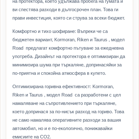
на протектора, което удължава пробега на гумата и
ви спестява разходи в дългосрочен план. Това ги
прави инвестиция, която си струва за всеки бюджет.
Комфортно и тихо шофиране: Въпреки че са
бюджетен вариант, Kormoran, Riken и Taurus , модел
Road предлагат комфортно пътуване за ежедневна
употреба. Дизайнът на протектора е оптимизиран да
минимизира шума при търкаляне, допринасяйки за
по-приятна и спокойна атмосфера в купето.
Оптимизирана горивна ефективност: Kormoran,
Riken и Taurus , модел Road са разработени с цел
намаляване на съпротивлението при търкаляне,
което допринася за по-нисък разход на гориво. Това
не само намалява оперативните разходи за вашия
автомобил, но и е по-екологично, понижавайки
емисиите на CO2.