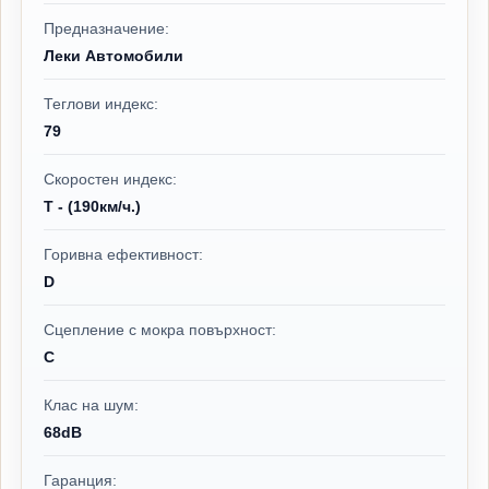
Предназначение:
Леки Автомобили
Теглови индекс:
79
Скоростен индекс:
T - (190км/ч.)
Горивна ефективност:
D
Сцепление с мокра повърхност:
C
Клас на шум:
68dB
Гаранция: