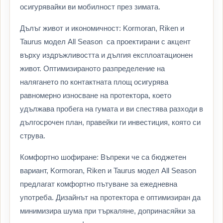
осигурявайки ви мобилност през зимата.
Дълъг живот и икономичност: Kormoran, Riken и
Taurus модел All Season са проектирани с акцент
върху издръжливостта и дългия експлоатационен
живот. Оптимизираното разпределение на
налягането по контактната площ осигурява
равномерно износване на протектора, което
удължава пробега на гумата и ви спестява разходи в
дългосрочен план, правейки ги инвестиция, която си
струва.
Комфортно шофиране: Въпреки че са бюджетен
вариант, Kormoran, Riken и Taurus модел All Season
предлагат комфортно пътуване за ежедневна
употреба. Дизайнът на протектора е оптимизиран да
минимизира шума при търкаляне, допринасяйки за