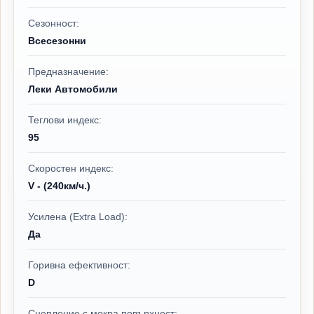
Сезонност:
Всесезонни
Предназначение:
Леки Автомобили
Теглови индекс:
95
Скоростен индекс:
V - (240км/ч.)
Усилена (Extra Load):
Да
Горивна ефективност:
D
Сцепление с мокра повърхност: