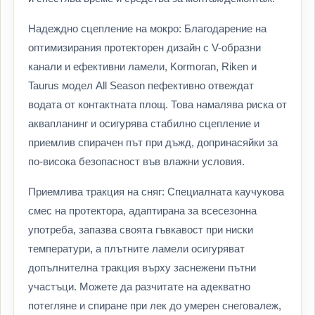
Надеждно сцепление на мокро: Благодарение на
оптимизирания протекторен дизайн с V-образни
канали и ефективни ламели, Kormoran, Riken и
Taurus модел All Season пефективно отвеждат
водата от контактната площ. Това намалява риска от
аквапланинг и осигурява стабилно сцепление и
приемлив спирачен път при дъжд, допринасяйки за
по-висока безопасност във влажни условия.
Приемлива тракция на сняг: Специалната каучукова
смес на протектора, адаптирана за всесезонна
употреба, запазва своята гъвкавост при ниски
температури, а плътните ламели осигуряват
допълнителна тракция върху заснежени пътни
участъци. Можете да разчитате на адекватно
потегляне и спиране при лек до умерен снеговалеж,