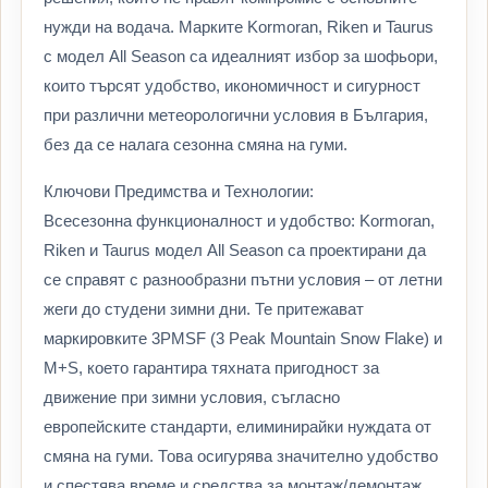
нужди на водача. Марките Kormoran, Riken и Taurus
с модел All Season са идеалният избор за шофьори,
които търсят удобство, икономичност и сигурност
при различни метеорологични условия в България,
без да се налага сезонна смяна на гуми.
Ключови Предимства и Технологии:
Всесезонна функционалност и удобство: Kormoran,
Riken и Taurus модел All Season са проектирани да
се справят с разнообразни пътни условия – от летни
жеги до студени зимни дни. Те притежават
маркировките 3PMSF (3 Peak Mountain Snow Flake) и
M+S, което гарантира тяхната пригодност за
движение при зимни условия, съгласно
европейските стандарти, елиминирайки нуждата от
смяна на гуми. Това осигурява значително удобство
и спестява време и средства за монтаж/демонтаж.