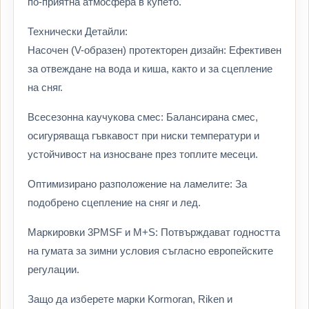
по-приятна атмосфера в купето.
Технически Детайли:
Насочен (V-образен) протекторен дизайн: Ефективен
за отвеждане на вода и киша, както и за сцепление
на сняг.
Всесезонна каучукова смес: Балансирана смес,
осигуряваща гъвкавост при ниски температури и
устойчивост на износване през топлите месеци.
Оптимизирано разположение на ламелите: За
подобрено сцепление на сняг и лед.
Маркировки 3PMSF и M+S: Потвърждават годността
на гумата за зимни условия съгласно европейските
регулации.
Защо да изберете марки Kormoran, Riken и