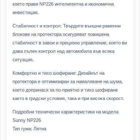
което прави NP226 интелигентна и икономична
инвестиция.
Стабилност и контрол: Твърдите външни раменни
блокове на протектора осигуряват повишена
стабилност в завои и прецизно управление, което ви
дава пълен контрол над автомобила във всяка
ситуация.
Комфортно и тихо шофиране: Дизайнът на
протектора е оптимизиран за намаляване на шума,
което допринася за по-приятно и тихо шофиране
както в градски условия, така и при висока скорост.
Подробни технически характеристики на модела
Sunny NP226
Тип гума: Лятна