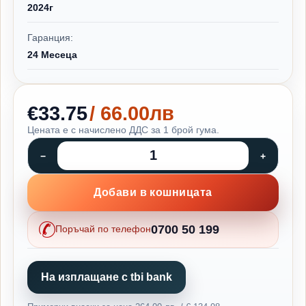
2024г
Гаранция:
24 Месеца
€33.75
/ 66.00лв
Цената е с начислено ДДС за 1 брой гума.
Добави в кошницата
0700 50 199
Поръчай по телефон
На изплащане с tbi bank