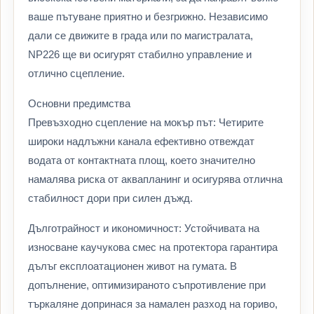
ваше пътуване приятно и безгрижно. Независимо
дали се движите в града или по магистралата,
NP226 ще ви осигурят стабилно управление и
отлично сцепление.
Основни предимства
Превъзходно сцепление на мокър път: Четирите
широки надлъжни канала ефективно отвеждат
водата от контактната площ, което значително
намалява риска от аквапланинг и осигурява отлична
стабилност дори при силен дъжд.
Дълготрайност и икономичност: Устойчивата на
износване каучукова смес на протектора гарантира
дълъг експлоатационен живот на гумата. В
допълнение, оптимизираното съпротивление при
търкаляне допринася за намален разход на гориво,