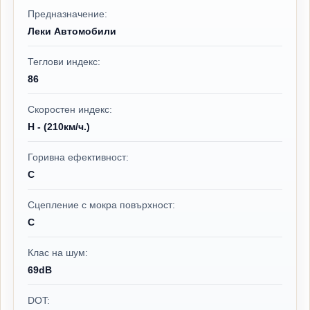
Предназначение:
Леки Автомобили
Теглови индекс:
86
Скоростен индекс:
H - (210км/ч.)
Горивна ефективност:
C
Сцепление с мокра повърхност:
C
Клас на шум:
69dB
DOT: