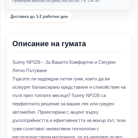
Примерни вноски за цена 264.00 лв. / € 134.98
Доставка до 1-2 работни дни
Описание на гумата
Sunny NP226 – За Вашето Комфортно и Сигурно
Лятно Пътуване
Търсите ли надеждни летни гуми, които да ви
осигурят балансирано представяне и спокойствие на
пътя през топлите месеци? Sunny NP226 са
перфектното решение за вашия лек или среден
автомобил. Проектирани с акцент върху
дълготрайността и ефективността на мокър път, тези
гуми съчетават иновативни технологии с
висококачествени материали, за да направят всяко