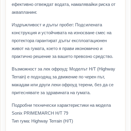
ефективно отвеждат водата, намалявайки риска от
аквапланинг.
Издръжливост и дълъг пробег: Подсилената
конструкция и устойчивата на износване смес на
протектора гарантират дълъг експлоатационен
живот на гумата, което я прави икономично и
практично решение за вашето превозно средство.
Възможност за лек офроуд: Моделът H/T (Highway
Terrain) е подходящ за движение по черен път,
макадам или други леки офроуд терени, без да се
притеснявате за здравината на гумата.
Подробни технически характеристики на модела
Sonix PRIMEMARCH H/T 79
Тип гума: Highway Terrain (H/T)