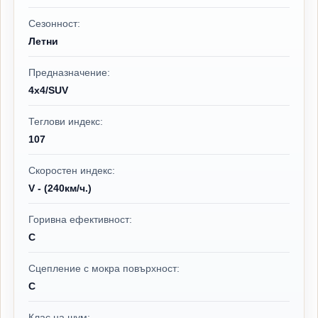
Сезонност:
Летни
Предназначение:
4x4/SUV
Теглови индекс:
107
Скоростен индекс:
V - (240км/ч.)
Горивна ефективност:
C
Сцепление с мокра повърхност:
C
Клас на шум: