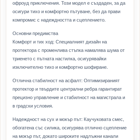
офроуд приключения. Този модел е създаден, за да
осигури тихо и комфортно пътуване, без да прави
компромис с надеждността и сцеплението.
Основни предимства
Комфорт и тих ход: Специалният дизайн на
протектора с променлива стъпка намалява шума от
триенето с пътната настилка, осигурявайки
изключително тихо и комфортно шофиране.
Отлична стабилност на асфалт: Оптимизираният
протектор и твърдите централни ребра гарантират
прецизно управление и стабилност на магистрала и
в градски условия.
Надеждност на сух и мокър път: Каучуковата смес,
обогатена със силика, осигурява отлично сцепление
на мокър път, докато широките надлъжни канали