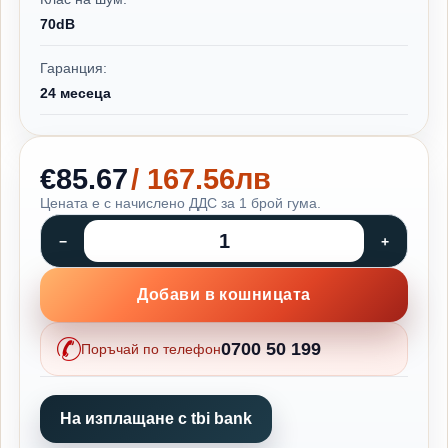
70dB
Гаранция:
24 месеца
€85.67
/ 167.56лв
Цената е с начислено ДДС за 1 брой гума.
Добави в кошницата
0700 50 199
Поръчай по телефон
На изплащане с tbi bank