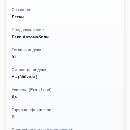
Сезонност:
Летни
Предназначение:
Леки Автомобили
Теглови индекс:
91
Скоростен индекс:
Y - (300км/ч.)
Усилена (Extra Load):
Да
Горивна ефективност:
B
Сцепление с мокра повърхност: