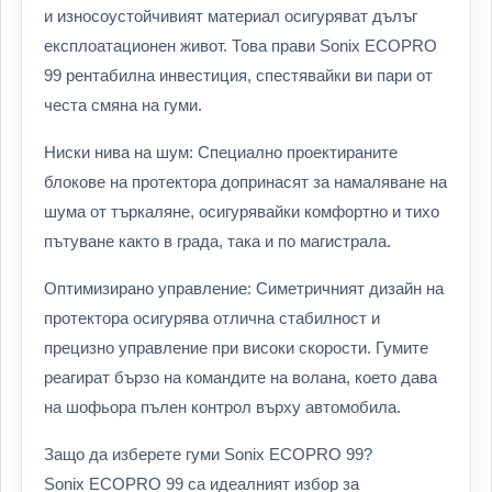
и износоустойчивият материал осигуряват дълъг
експлоатационен живот. Това прави Sonix ECOPRO
99 рентабилна инвестиция, спестявайки ви пари от
честа смяна на гуми.
Ниски нива на шум: Специално проектираните
блокове на протектора допринасят за намаляване на
шума от търкаляне, осигурявайки комфортно и тихо
пътуване както в града, така и по магистрала.
Оптимизирано управление: Симетричният дизайн на
протектора осигурява отлична стабилност и
прецизно управление при високи скорости. Гумите
реагират бързо на командите на волана, което дава
на шофьора пълен контрол върху автомобила.
Защо да изберете гуми Sonix ECOPRO 99?
Sonix ECOPRO 99 са идеалният избор за