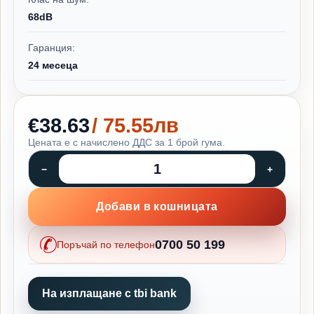
68dB
Гаранция:
24 месеца
€38.63
/ 75.55лв
Цената е с начислено ДДС за 1 брой гума.
Добави в кошницата
0700 50 199
Поръчай по телефон
На изплащане с tbi bank