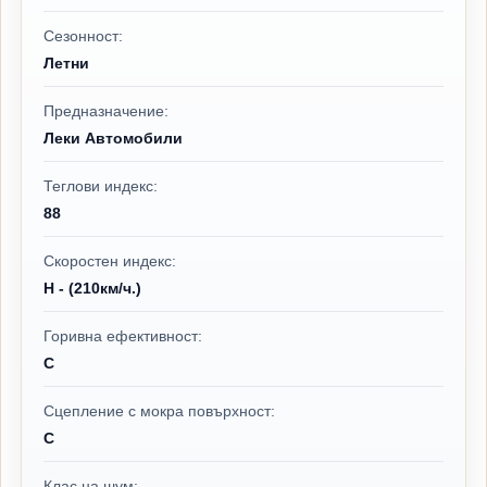
Сезонност:
Летни
Предназначение:
Леки Автомобили
Теглови индекс:
88
Скоростен индекс:
H - (210км/ч.)
Горивна ефективност:
C
Сцепление с мокра повърхност:
C
Клас на шум: