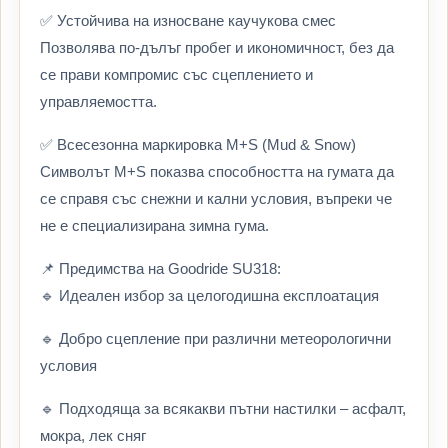
✅ Устойчива на износване каучукова смес
Позволява по-дълъг пробег и икономичност, без да
се прави компромис със сцеплението и
управляемостта.
✅ Всесезонна маркировка M+S (Mud & Snow)
Символът M+S показва способността на гумата да
се справя със снежни и кални условия, въпреки че
не е специализирана зимна гума.
📌 Предимства на Goodride SU318:
🔹 Идеален избор за целогодишна експлоатация
🔹 Добро сцепление при различни метеорологични
условия
🔹 Подходяща за всякакви пътни настилки – асфалт,
мокра, лек сняг