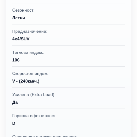
Сезонност:
Летни
Предназначение:
4x4/SUV
Теглови индекс:
106
Скоростен индекс:
V - (240км/ч.)
Усилена (Extra Load):
Да
Горивна ефективност:
D
Сцепление с мокра повърхност: