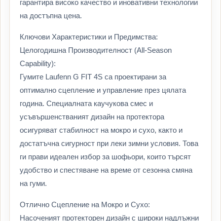
гарантира високо качество и иновативни технологии
на достъпна цена.
Ключови Характеристики и Предимства:
Целогодишна Производителност (All-Season
Capability):
Гумите Laufenn G FIT 4S са проектирани за
оптимално сцепление и управление през цялата
година. Специалната каучукова смес и
усъвършенстваният дизайн на протектора
осигуряват стабилност на мокро и сухо, както и
достатъчна сигурност при леки зимни условия. Това
ги прави идеален избор за шофьори, които търсят
удобство и спестяване на време от сезонна смяна
на гуми.
Отлично Сцепление на Мокро и Сухо:
Насоченият протекторен дизайн с широки надлъжни