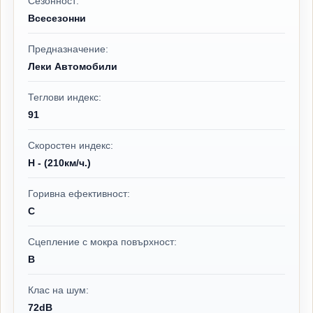
Сезонност:
Всесезонни
Предназначение:
Леки Автомобили
Теглови индекс:
91
Скоростен индекс:
H - (210км/ч.)
Горивна ефективност:
C
Сцепление с мокра повърхност:
B
Клас на шум:
72dB