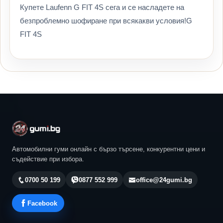
Купете Laufenn G FIT 4S сега и се насладете на
безпроблемно шофиране при всякакви условия!G
FIT 4S
Автомобилни гуми онлайн с бързо търсене, конкурентни цени и
съдействие при избора.
0700 50 199
0877 552 999
office@24gumi.bg
Facebook