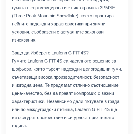
гумата е сертифицирана и с пиктограмата 3PMSF
(Three Peak Mountain Snowflake), което гарантира
нейните надеждни характеристики при зимни
условия, съобразени с актуалните законови
изисквания.
Защо да Изберете Laufenn G FIT 4S?
Гумите Laufenn G FIT 4S са идеалното решение за
шофьори, които търсят надеждни целогодишни гуми,
съчетаващи висока производителност, безопасност
и изгодна цена. Те предлагат отлично съотношение
цена-качество, без да правят компромис с важни
характеристики. Независимо дали пътувате в града
или по междуградски пътища, Laufenn G FIT 4S ще
ви осигурят спокойствие и сигурност през цялата
година.