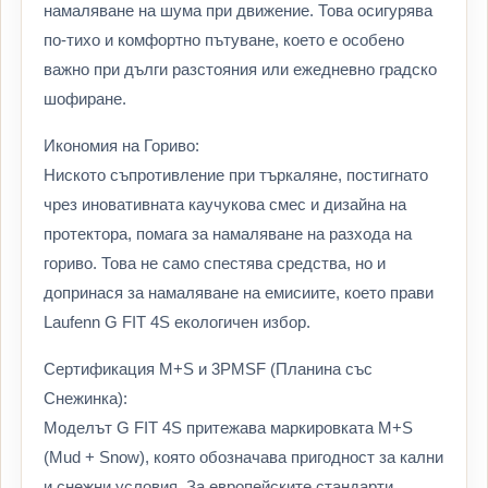
намаляване на шума при движение. Това осигурява
по-тихо и комфортно пътуване, което е особено
важно при дълги разстояния или ежедневно градско
шофиране.
Икономия на Гориво:
Ниското съпротивление при търкаляне, постигнато
чрез иновативната каучукова смес и дизайна на
протектора, помага за намаляване на разхода на
гориво. Това не само спестява средства, но и
допринася за намаляване на емисиите, което прави
Laufenn G FIT 4S екологичен избор.
Сертификация M+S и 3PMSF (Планина със
Снежинка):
Моделът G FIT 4S притежава маркировката M+S
(Mud + Snow), която обозначава пригодност за кални
и снежни условия. За европейските стандарти,