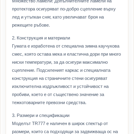
Множество ламели: Допълнителните ламели на
протектора осигуряват по-добро сцепление върху
лед и утъпкан сняг, като увеличават броя на
режещите ръбове.
2. Конструкция и материали
Гумата е изработена от специална зимна каучукова
смес, която остава мека и еластична дори при много
ниски температури, за да осигури максимално
сцепление. Подсиленият каркас и специалната
конструкция на страничните стени осигуряват
изключителна издръжливост и устойчивост на
пробиви, което е от съществено значение за
тежкотоварните превозни средства.
3. Размери и спецификации
Моделът TR777 е наличен в широк спектър от
размери, които са подходящи за задвижваща ос на