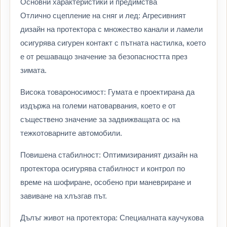
Основни характеристики и предимства
Отлично сцепление на сняг и лед: Агресивният
дизайн на протектора с множество канали и ламели
осигурява сигурен контакт с пътната настилка, което
е от решаващо значение за безопасността през
зимата.
Висока товароносимост: Гумата е проектирана да
издържа на големи натоварвания, което е от
съществено значение за задвижващата ос на
тежкотоварните автомобили.
Повишена стабилност: Оптимизираният дизайн на
протектора осигурява стабилност и контрол по
време на шофиране, особено при маневриране и
завиване на хлъзгав път.
Дълъг живот на протектора: Специалната каучукова