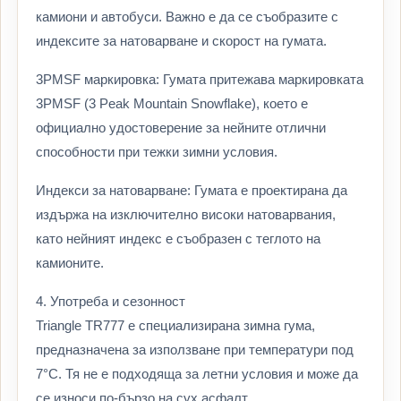
камиони и автобуси. Важно е да се съобразите с
индексите за натоварване и скорост на гумата.
3PMSF маркировка: Гумата притежава маркировката
3PMSF (3 Peak Mountain Snowflake), което е
официално удостоверение за нейните отлични
способности при тежки зимни условия.
Индекси за натоварване: Гумата е проектирана да
издържа на изключително високи натоварвания,
като нейният индекс е съобразен с теглото на
камионите.
4. Употреба и сезонност
Triangle TR777 е специализирана зимна гума,
предназначена за използване при температури под
7°C. Тя не е подходяща за летни условия и може да
се износи по-бързо на сух асфалт.