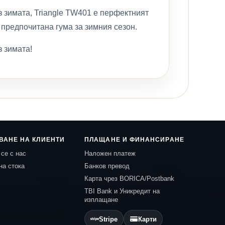
з зимата, Triangle TW401 е перфектният
 предпочитана гума за зимния сезон.
з зимата!
ВАНЕ НА КЛИЕНТИ
ПЛАЩАНЕ И ФИНАНСИРАНЕ
се с нас
Наложен платеж
на стока
Банков превод
Карта чрез BORICA/Postbank
TBI Bank и Уникредит на
изплащане
Stripe
Карти