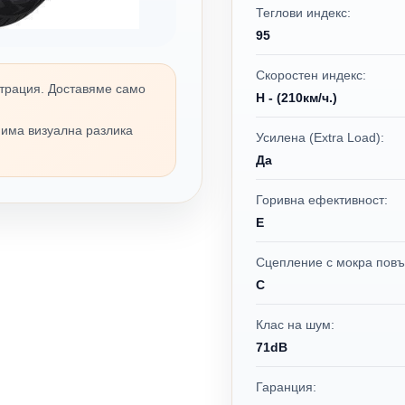
Теглови индекс:
95
Скоростен индекс:
трация. Доставяме само
H - (210км/ч.)
 има визуална разлика
Усилена (Extra Load):
Да
Горивна ефективност:
E
Сцепление с мокра повъ
C
Клас на шум:
71dB
Гаранция: