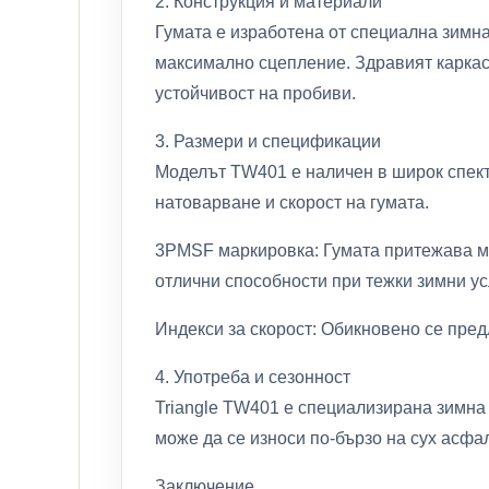
2. Конструкция и материали
Гумата е изработена от специална зимна
максимално сцепление. Здравият каркас
устойчивост на пробиви.
3. Размери и спецификации
Моделът TW401 е наличен в широк спектъ
натоварване и скорост на гумата.
3PMSF маркировка: Гумата притежава ма
отлични способности при тежки зимни ус
Индекси за скорост: Обикновено се пред
4. Употреба и сезонност
Triangle TW401 е специализирана зимна 
може да се износи по-бързо на сух асфал
Заключение