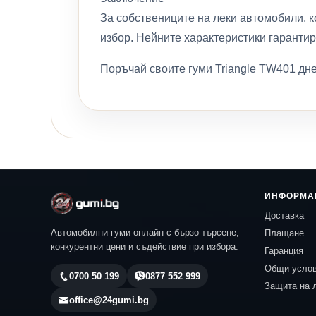
За собствениците на леки автомобили, к
избор. Нейните характеристики гарантир
Поръчай своите гуми Triangle TW401 дне
ИНФОРМА
Доставка
Автомобилни гуми онлайн с бързо търсене,
Плащане
конкурентни цени и съдействие при избора.
Гаранция
Общи усло
0700 50 199
0877 552 999
Защита на 
office@24gumi.bg