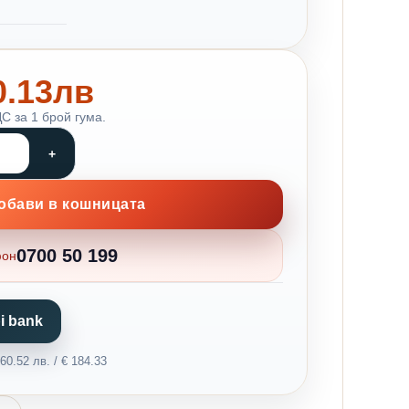
90.13лв
С за 1 брой гума.
обави в кошницата
0700 50 199
фон
i bank
0.52 лв. / € 184.33