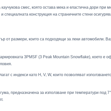
 каучукова смес, която остава мека и еластична дори при мн
 и специалната конструкция на страничните стени осигуряв
р от размери, които са подходящи за леки автомобили. Важ
ркировката 3PMSF (3 Peak Mountain Snowflake), което е о
ловия.
лагат с индекси като H, V, W, които позволяват използване
гума, предназначена за използване при температури под 7°
т.