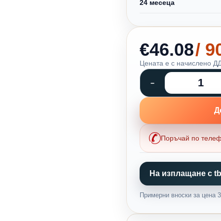
24 месеца
€46.08
/ 
Цената е с начислено ДД
Д
Поръчай по теле
На изплащане с tb
Примерни вноски за цена 36