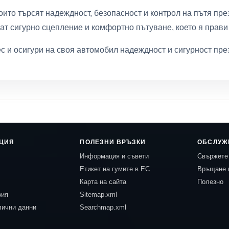
оито търсят надеждност, безопасност и контрол на пътя пре
ат сигурно сцепление и комфортно пътуване, което я прави
с и осигури на своя автомобил надеждност и сигурност пре
ЦИЯ
ПОЛЕЗНИ ВРЪЗКИ
ОБСЛУЖ
Информация и съвети
Свържете 
Етикет на гумите в ЕС
Връщане 
Карта на сайта
Полезно
вия
Sitemap.xml
лични данни
Searchmap.xml