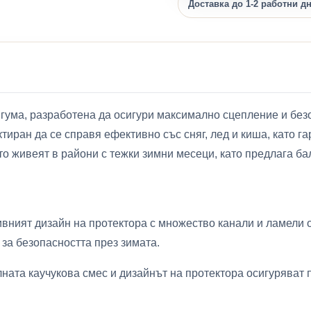
Доставка до 1-2 работни д
 гума, разработена да осигури максимално сцепление и без
тиран да се справя ефективно със сняг, лед и киша, като г
о живеят в райони с тежки зимни месеци, като предлага б
ивният дизайн на протектора с множество канали и ламели о
 за безопасността през зимата.
ата каучукова смес и дизайнът на протектора осигуряват п