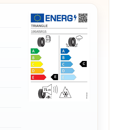
TRIANGLE
195/65R15
C
E
71