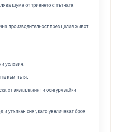
лява шума от триенето с пътната
ична производителност през целия живот
ни условия.
та към пътя.
ка от аквапланинг и осигурявайки
 и утъпкан сняг, като увеличават броя