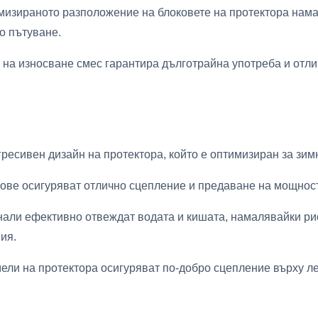
изираното разположение на блоковете на протектора нама
о пътуване.
 на износване смес гарантира дълготрайна употреба и отл
гресивен дизайн на протектора, който е оптимизиран за зим
кове осигуряват отлично сцепление и предаване на мощност
нали ефективно отвеждат водата и кишата, намалявайки рис
ия.
и на протектора осигуряват по-добро сцепление върху лед