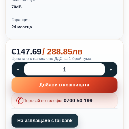
70dB
Гаранция:
24 месеца
€147.69
/ 288.85лв
Цената е с начислено ДДС за 1 брой гума.
Добави в кошницата
0700 50 199
Поръчай по телефон
На изплащане с tbi bank