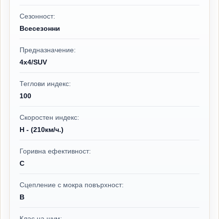
Сезонност:
Всесезонни
Предназначение:
4x4/SUV
Теглови индекс:
100
Скоростен индекс:
H - (210км/ч.)
Горивна ефективност:
C
Сцепление с мокра повърхност:
B
Клас на шум: