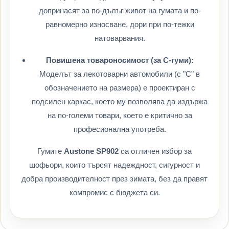
допринасят за по-дълъг живот на гумата и по-
равномерно износване, дори при по-тежки
натоварвания.
Повишена товароносимост (за C-гуми):
Моделът за лекотоварни автомобили (с "C" в
обозначението на размера) е проектиран с
подсилен каркас, което му позволява да издържа
на по-големи товари, което е критично за
професионална употреба.
Гумите
Austone SP902
са отличен избор за
шофьори, които търсят надеждност, сигурност и
добра производителност през зимата, без да правят
компромис с бюджета си.