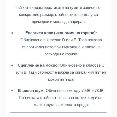
Тъй като характеристиките на гумите зависят от
конкретния размер, стойностите по-долу са
примерни и могат да варират:
Енергиен клас (икономия на гориво):
Обикновено в класове D или E. Това показва
съпротивлението при търкаляне и влияе на
разхода на гориво.
Сцепление на мокро:
Обикновено в класове C
или B. Тази стойност е важна за спирачния път на
мокри пътища.
Външен шум:
Обикновено между 70dB и 73dB.
По-ниската стойност означава по-тих ход и по-
малко шум за околната среда.