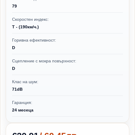
79
Скоростен индекс:
T - (190км/ч.)
Горивна ефективност:
D
Сцепление с мокра повърхност:
D
Клас на шум:
71dB
Гаранция:
24 месеца