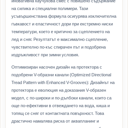
иновативна каучукова смес с повишено съдържание
на силика и специални полимери. Тази
усъвършенствана формула осигурява изключителна
гъвкавост и еластичност дори при екстремно ниски
температури, което е критично за сцеплението на
лед и сняг. Резултатът е максимално сцепление,
чувствително по-къс спирачен път и подобрена
издръжливост при зимни условия.
Оптимизиран насочен дизайн на протектора с
подобрени V-образни канали (Optimized Directional
Tread Pattern with Enhanced V-Grooves): Дизайнът на
протектора е еволюция на доказания V-образен
модел, с по-широки и по-дълбоки канали, които са
още по-ефективни в отвеждането на вода, киша и
топящ се сняг от контактната повърхност. Това
драстично намалява риска от аквапланинг и