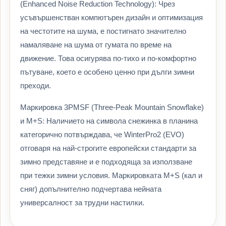
(Enhanced Noise Reduction Technology): Чрез
усъвършенстван компютърен дизайн и оптимизация
на честотите на шума, е постигнато значително
намаляване на шума от гумата по време на
движение. Това осигурява по-тихо и по-комфортно
пътуване, което е особено ценно при дълги зимни
преходи.
Маркировка 3PMSF (Three-Peak Mountain Snowflake)
и M+S: Наличието на символа снежинка в планина
категорично потвърждава, че WinterPro2 (EVO)
отговаря на най-строгите европейски стандарти за
зимно представяне и е подходяща за използване
при тежки зимни условия. Маркировката M+S (кал и
сняг) допълнително подчертава нейната
универсалност за трудни настилки.