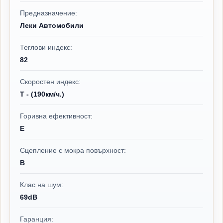
Предназначение:
Леки Автомобили
Теглови индекс:
82
Скоростен индекс:
T - (190км/ч.)
Горивна ефективност:
E
Сцепление с мокра повърхност:
B
Клас на шум:
69dB
Гаранция: