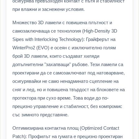
осигурява превъзходен контакт с пътя и стабилност
при влажни и заснежени условия.
Множество 3D ламели с повишена плътност и
самозаключваща се технология (High-Density 3D
Sipes with Interlocking Technology): Грайферът на
WinterPro2 (EVO) е осеян с изключително голям
брой 3D ламели, които създават хиляди
допълнителни "захапващи" ръбове. Тези ламели са
проектирани да се самозаключват под натоварване,
осигурявайки не само ненадминато сцепление на
сняг и лед, но и повишена твърдост на блоковете на
протектора при сухо време. Това води до по-
прецизно управление и стабилност, без компромис
със зимното представяне.
Оптимизирана контактна площ (Optimized Contact
Patch): Профилът на гумата е прецизно проектиран