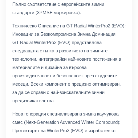
Пълно съответствие с европейските зимни
стандарти (3PMSF маркировка).
Техническо Описание на GT Radial WinterPro2 (EVO):
Иновации за Безкомпромисна Зимна Доминация
GT Radial WinterPro2 (EVO) представлява
следващата стъпка в развитието на зимните
технологии, интегрирайки най-новите постижения в
материалите и дизайна за върхова
производителност и безопасност през студените
месеци. Всеки компонент е прецизно оптимизиран,
за да се справи с най-взискателните зимни
предизвикателства.
Нова генерация специализирана зимна каучукова
смес (Next-Generation Advanced Winter Compound):
Протекторът на WinterPro2 (EVO) е изработен от