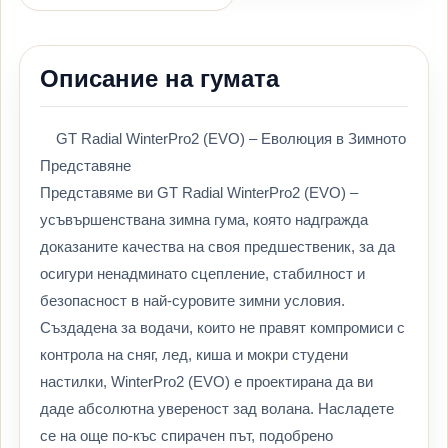
Описание на гумата
GT Radial WinterPro2 (EVO) – Еволюция в Зимното
Представяне
Представяме ви GT Radial WinterPro2 (EVO) –
усъвършенствана зимна гума, която надгражда
доказаните качества на своя предшественик, за да
осигури ненадминато сцепление, стабилност и
безопасност в най-суровите зимни условия.
Създадена за водачи, които не правят компромиси с
контрола на сняг, лед, киша и мокри студени
настилки, WinterPro2 (EVO) е проектирана да ви
даде абсолютна увереност зад волана. Насладете
се на още по-къс спирачен път, подобрено