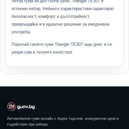
лятна гума на достъпна цена, Triangle TE307 е
отличен избор. Нейните характеристики гарантират
безопасност, комфорт и дълготрайност,
превръщайки я в идеално решение за ежедневна
употреба.
Поръчай своите гуми Triangle TE307 още днес и се
увери сам в техните качества!
Автомобилни гуми онлайн с бързо търсене, конкурентни цени и
съдействие при избора.