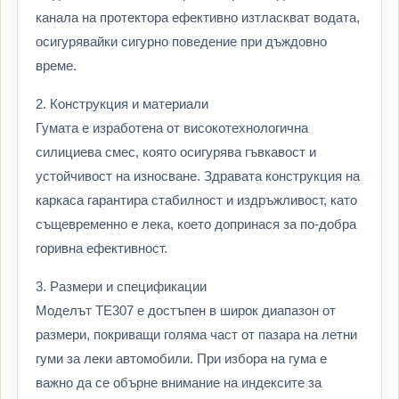
канала на протектора ефективно изтласкват водата,
осигурявайки сигурно поведение при дъждовно
време.
2. Конструкция и материали
Гумата е изработена от високотехнологична
силициева смес, която осигурява гъвкавост и
устойчивост на износване. Здравата конструкция на
каркаса гарантира стабилност и издръжливост, като
същевременно е лека, което допринася за по-добра
горивна ефективност.
3. Размери и спецификации
Моделът TE307 е достъпен в широк диапазон от
размери, покриващи голяма част от пазара на летни
гуми за леки автомобили. При избора на гума е
важно да се обърне внимание на индексите за