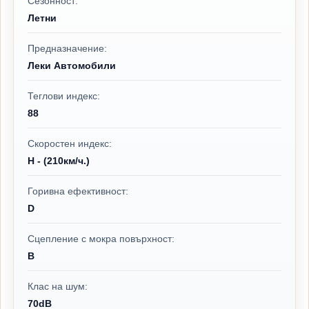
Сезонност:
Летни
Предназначение:
Леки Автомобили
Теглови индекс:
88
Скоростен индекс:
H - (210км/ч.)
Горивна ефективност:
D
Сцепление с мокра повърхност:
B
Клас на шум:
70dB