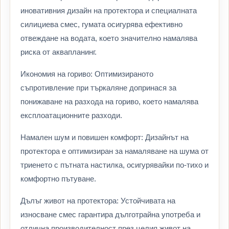
иновативния дизайн на протектора и специалната
силициева смес, гумата осигурява ефективно
отвеждане на водата, което значително намалява
риска от аквапланинг.
Икономия на гориво: Оптимизираното
съпротивление при търкаляне допринася за
понижаване на разхода на гориво, което намалява
експлоатационните разходи.
Намален шум и повишен комфорт: Дизайнът на
протектора е оптимизиран за намаляване на шума от
триенето с пътната настилка, осигурявайки по-тихо и
комфортно пътуване.
Дълъг живот на протектора: Устойчивата на
износване смес гарантира дълготрайна употреба и
отлична производителност през целия живот на