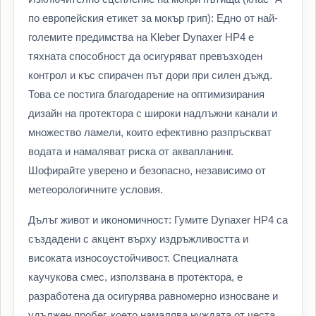
по европейския етикет за мокър грип): Едно от най-
големите предимства на Kleber Dynaxer HP4 е
тяхната способност да осигуряват превъзходен
контрол и къс спирачен път дори при силен дъжд.
Това се постига благодарение на оптимизирания
дизайн на протектора с широки надлъжни канали и
множество ламели, които ефективно разпръскват
водата и намаляват риска от аквапланинг.
Шофирайте уверено и безопасно, независимо от
метеорологичните условия.
Дълъг живот и икономичност: Гумите Dynaxer HP4 са
създадени с акцент върху издръжливостта и
високата износоустойчивост. Специалната
каучукова смес, използвана в протектора, е
разработена да осигурява равномерно износване и
удължен пробег, което намалява нуждата от честа