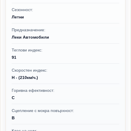
Сезонност:
Летни
Предназначение:
Леки Автомобили
Теглови индекс:
91
Скоростен индекс:
H - (210км/ч.)
Горивна ефективност:
C
Сцепление с мокра повърхност:
B
Клас на шум: