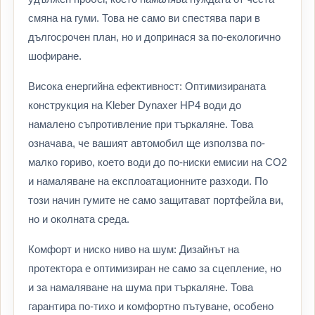
смяна на гуми. Това не само ви спестява пари в
дългосрочен план, но и допринася за по-екологично
шофиране.
Висока енергийна ефективност: Оптимизираната
конструкция на Kleber Dynaxer HP4 води до
намалено съпротивление при търкаляне. Това
означава, че вашият автомобил ще използва по-
малко гориво, което води до по-ниски емисии на CO2
и намаляване на експлоатационните разходи. По
този начин гумите не само защитават портфейла ви,
но и околната среда.
Комфорт и ниско ниво на шум: Дизайнът на
протектора е оптимизиран не само за сцепление, но
и за намаляване на шума при търкаляне. Това
гарантира по-тихо и комфортно пътуване, особено