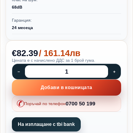
68dB
Гаранция:
24 месеца
€82.39
/ 161.14лв
Цената е с начислено ДДС за 1 брой гума.
Добави в кошницата
0700 50 199
Поръчай по телефон
На изплащане с tbi bank