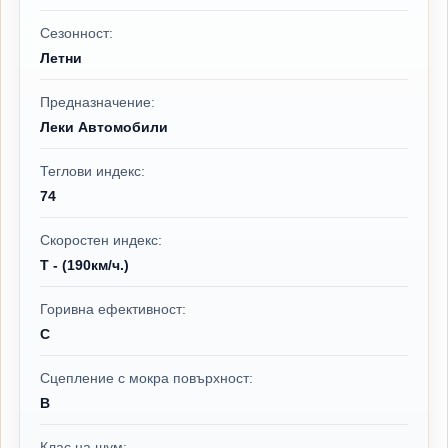
Сезонност:
Летни
Предназначение:
Леки Автомобили
Теглови индекс:
74
Скоростен индекс:
T - (190км/ч.)
Горивна ефективност:
C
Сцепление с мокра повърхност:
B
Клас на шум: