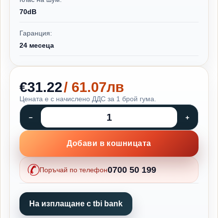
70dB
Гаранция:
24 месеца
€31.22
/ 61.07лв
Цената е с начислено ДДС за 1 брой гума.
Добави в кошницата
0700 50 199
Поръчай по телефон
На изплащане с tbi bank