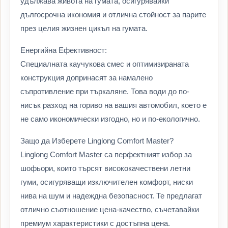
удължава живота на гумата, осигурявайки
дългосрочна икономия и отлична стойност за парите
през целия жизнен цикъл на гумата.
Енергийна Ефективност:
Специалната каучукова смес и оптимизираната
конструкция допринасят за намалено
съпротивление при търкаляне. Това води до по-
нисък разход на гориво на вашия автомобил, което е
не само икономически изгодно, но и по-екологично.
Защо да Изберете Linglong Comfort Master?
Linglong Comfort Master са перфектният избор за
шофьори, които търсят висококачествени летни
гуми, осигуряващи изключителен комфорт, ниски
нива на шум и надеждна безопасност. Те предлагат
отлично съотношение цена-качество, съчетавайки
премиум характеристики с достъпна цена.