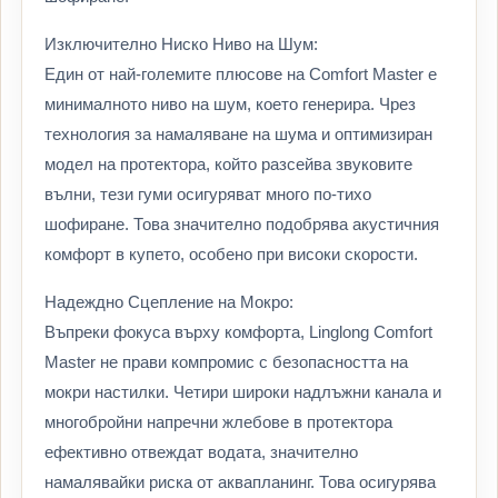
Изключително Ниско Ниво на Шум:
Един от най-големите плюсове на Comfort Master е
минималното ниво на шум, което генерира. Чрез
технология за намаляване на шума и оптимизиран
модел на протектора, който разсейва звуковите
вълни, тези гуми осигуряват много по-тихо
шофиране. Това значително подобрява акустичния
комфорт в купето, особено при високи скорости.
Надеждно Сцепление на Мокро:
Въпреки фокуса върху комфорта, Linglong Comfort
Master не прави компромис с безопасността на
мокри настилки. Четири широки надлъжни канала и
многобройни напречни жлебове в протектора
ефективно отвеждат водата, значително
намалявайки риска от аквапланинг. Това осигурява