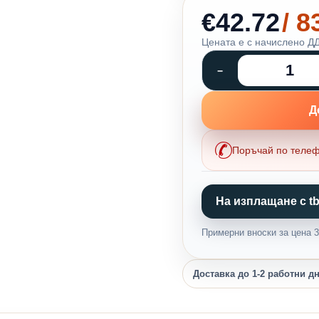
€42.72
/ 
Цената е с начислено ДД
Д
Поръчай по теле
На изплащане с tb
Примерни вноски за цена 33
Доставка до 1-2 работни д