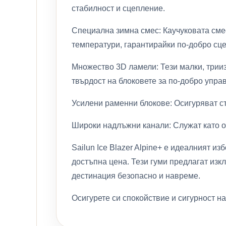
стабилност и сцепление.
Специална зимна смес: Каучуковата смес
температури, гарантирайки по-добро сце
Множество 3D ламели: Тези малки, трииз
твърдост на блоковете за по-добро упра
Усилени раменни блокове: Осигуряват с
Широки надлъжни канали: Служат като о
Sailun Ice Blazer Alpine+ е идеалният и
достъпна цена. Тези гуми предлагат изк
дестинация безопасно и навреме.
Осигурете си спокойствие и сигурност на 