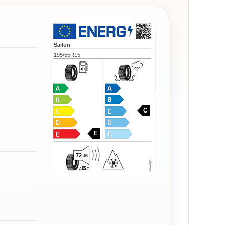
Sailun
195/55R15
C
E
72