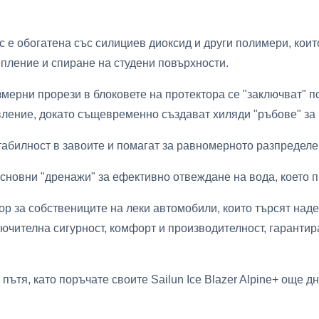
 е обогатена със силициев диоксид и други полимери, коит
пление и спиране на студени повърхности.
мерни прорези в блоковете на протектора се "заключват" п
вление, докато същевременно създават хиляди "ръбове" за 
табилност в завоите и помагат за равномерното разпределе
сновни "дренажи" за ефективно отвеждане на вода, което 
збор за собствениците на леки автомобили, които търсят на
лючителна сигурност, комфорт и производителност, гарантира
пътя, като поръчате своите Sailun Ice Blazer Alpine+ още дн