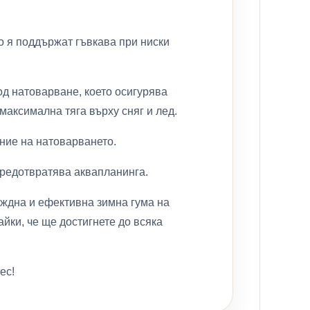
о я поддържат гъвкава при ниски
од натоварване, което осигурява
максимална тяга върху сняг и лед.
ние на натоварването.
предотвратява аквапланинга.
деждна и ефективна зимна гума на
йки, че ще достигнете до всяка
ес!