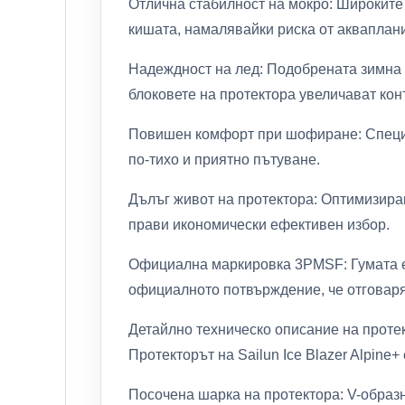
Отлична стабилност на мокро: Широките
кишата, намалявайки риска от акваплани
Надеждност на лед: Подобрената зимна к
блоковете на протектора увеличават кон
Повишен комфорт при шофиране: Специа
по-тихо и приятно пътуване.
Дълъг живот на протектора: Оптимизиран
прави икономически ефективен избор.
Официална маркировка 3PMSF: Гумата е 
официалното потвърждение, че отговаря 
Детайлно техническо описание на проте
Протекторът на Sailun Ice Blazer Alpine
Посочена шарка на протектора: V-образн