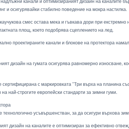
 надлъжни канали и оптимизираният дизайн на каналите бъ
нг и осигурявайки стабилно поведение на мокра настилка.
аучукова смес остава мека и гъвкава дори при екстремно 
тактната площ, което подобрява сцеплението на лед.
лно проектираните канали и блокове на протектора намал
ият дизайн на гумата осигурява равномерно износване, ко
сертифицирана с маркировката "Три върха на планина със 
на най-строгите европейски стандарти за зимни гуми.
ктора
+ е технологично усъвършенстван, за да осигури върхова зи
ият дизайн на каналите е оптимизиран за ефективно отвежд