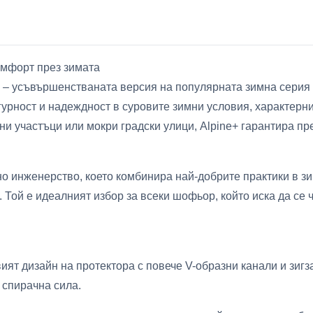
комфорт през зимата
e+ – усъвършенстваната версия на популярната зимна серия 
гурност и надеждност в суровите зимни условия, характерн
и участъци или мокри градски улици, Alpine+ гарантира пр
но инженерство, което комбинира най-добрите практики в з
Той е идеалният избор за всеки шофьор, който иска да се ч
ият дизайн на протектора с повече V-образни канали и зиг
 спирачна сила.