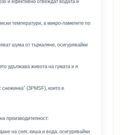
рзо и ефективно отвеждат водата и
ниски температури, а микро-ламелите по
яват шума от търкаляне, осигурявайки
ето удължава живота на гумата и я
снежинка" (3PMSF), което е
мна производителност:
ане на сняг, киша и вода, осигурявайки