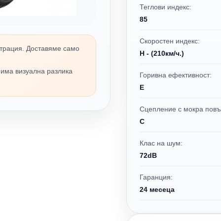
Теглови индекс:
85
Скоростен индекс:
трация. Доставяме само
H - (210км/ч.)
 има визуална разлика
Горивна ефективност:
E
Сцепление с мокра повъ
C
Клас на шум:
72dB
Гаранция:
24 месеца