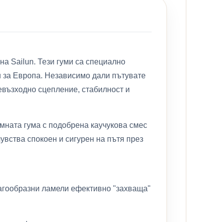
на Sailun. Тези гуми са специално
и за Европа. Независимо дали пътувате
евъзходно сцепление, стабилност и
имната гума с подобрена каучукова смес
увства спокоен и сигурен на пътя през
загообразни ламели ефективно "захваща"