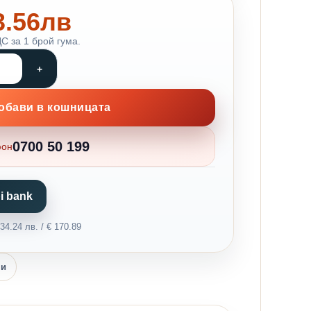
83.56лв
С за 1 брой гума.
обави в кошницата
0700 50 199
фон
i bank
4.24 лв. / € 170.89
ни