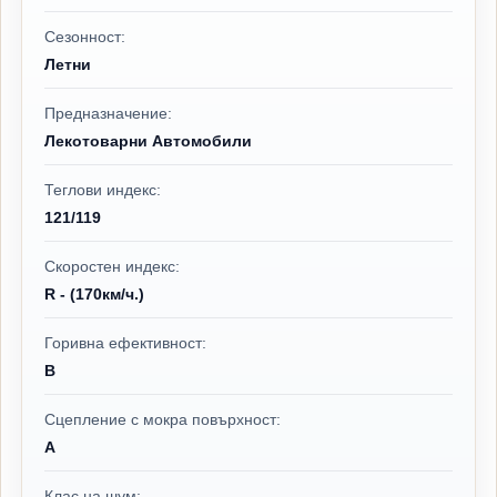
Сезонност:
Летни
Предназначение:
Лекотоварни Автомобили
Теглови индекс:
121/119
Скоростен индекс:
R - (170км/ч.)
Горивна ефективност:
B
Сцепление с мокра повърхност:
A
Клас на шум: