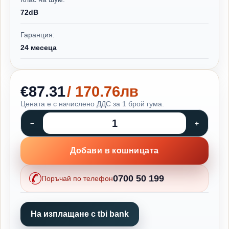
72dB
Гаранция:
24 месеца
€87.31
/ 170.76лв
Цената е с начислено ДДС за 1 брой гума.
Добави в кошницата
0700 50 199
Поръчай по телефон
На изплащане с tbi bank