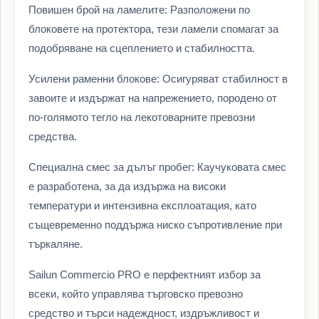
Повишен брой на ламелите: Разположени по
блоковете на протектора, тези ламели спомагат за
подобряване на сцеплението и стабилността.
Усилени раменни блокове: Осигуряват стабилност в
завоите и издържат на напрежението, породено от
по-голямото тегло на лекотоварните превозни
средства.
Специална смес за дълъг пробег: Каучуковата смес
е разработена, за да издържа на високи
температури и интензивна експлоатация, като
същевременно поддържа ниско съпротивление при
търкаляне.
Sailun Commercio PRO е перфектният избор за
всеки, който управлява търговско превозно
средство и търси надеждност, издръжливост и