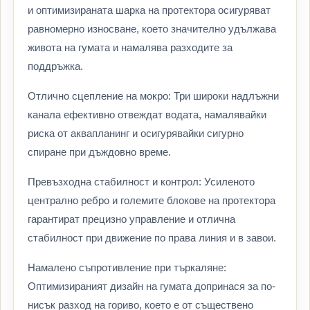
и оптимизираната шарка на протектора осигуряват
равномерно износване, което значително удължава
живота на гумата и намалява разходите за
поддръжка.
Отлично сцепление на мокро: Три широки надлъжни
канала ефективно отвеждат водата, намалявайки
риска от аквапланинг и осигурявайки сигурно
спиране при дъждовно време.
Превъзходна стабилност и контрол: Усиленото
централно ребро и големите блокове на протектора
гарантират прецизно управление и отлична
стабилност при движение по права линия и в завои.
Намалено съпротивление при търкаляне:
Оптимизираният дизайн на гумата допринася за по-
нисък разход на гориво, което е от съществено