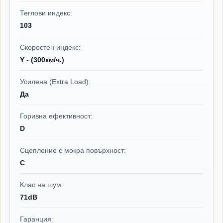
Теглови индекс:
103
Скоростен индекс:
Y - (300км/ч.)
Усилена (Extra Load):
Да
Горивна ефективност:
D
Сцепление с мокра повърхност:
C
Клас на шум:
71dB
Гаранция: