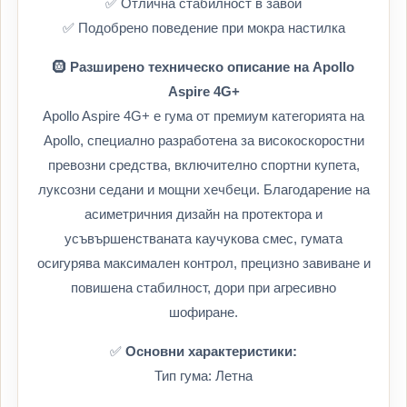
✅ Отлична стабилност в завои
✅ Подобрено поведение при мокра настилка
🛞
Разширено техническо описание на Apollo
Aspire 4G+
Apollo Aspire 4G+ е гума от премиум категорията на
Apollo, специално разработена за високоскоростни
превозни средства, включително спортни купета,
луксозни седани и мощни хечбеци. Благодарение на
асиметричния дизайн на протектора и
усъвършенстваната каучукова смес, гумата
осигурява максимален контрол, прецизно завиване и
повишена стабилност, дори при агресивно
шофиране.
✅
Основни характеристики:
Тип гума: Летна