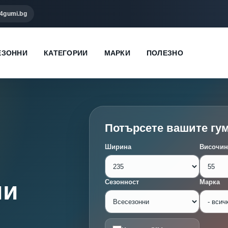
4gumi.bg
ЕЗОННИ
КАТЕГОРИИ
МАРКИ
ПОЛЕЗНО
Потърсете вашите гу
Ширина
Височин
ми
Сезонност
Марка