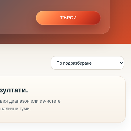
ТЪРСИ
зултати.
вия диапазон или изчистете
 налични гуми.