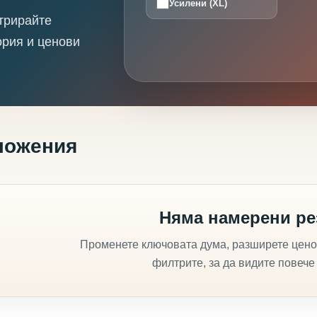
Усилени (XL)
трирайте
ория и ценови
ложения
Няма намерени ре
Променете ключовата дума, разширете цено
филтрите, за да видите повече