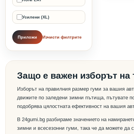
Усилени (XL)
Приложи
Изчисти филтрите
Защо е важен изборът на
Изборът на правилния размер гуми за вашия авт
движите по заледени зимни пътища, пътувате по
подобрява цялостната ефективност на вашия ав
В 24gumi.bg разбираме значението на намиранет
зимни и всесезонни гуми, така че да можете да 