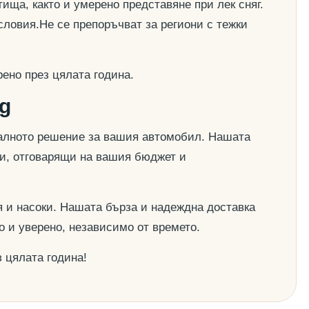
ища, както и умерено представяне при лек сняг.
словия.Не се препоръчват за региони с тежки
ено през цялата година.
g
деалното решение за вашия автомобил. Нашата
ии, отговарящи на вашия бюджет и
 и насоки. Нашата бърза и надеждна доставка
о и уверено, независимо от времето.
 цялата година!