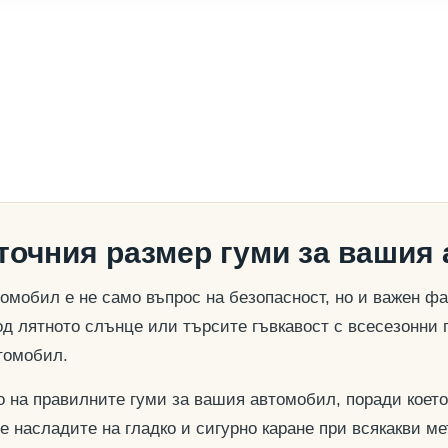
 точния размер гуми за вашия
омобил е не само въпрос на безопасност, но и важен ф
д лятното слънце или търсите гъвкавост с всесезонни 
томобил.
о на правилните гуми за вашия автомобил, поради което
се насладите на гладко и сигурно каране при всякакви м