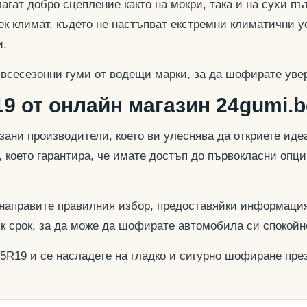
гат добро сцепление както на мокри, така и на сухи път
к климат, където не настъпват екстремни климатични у
и.
 всесезонни гуми от водещи марки, за да шофирате увер
9 от онлайн магазин 24gumi.b
азани производители, което ви улеснява да откриете и
, което гарантира, че имате достъп до първокласни опц
 направите правилния избор, предоставяйки информация
ък срок, за да може да шофирате автомобила си спокойн
55R19 и се насладете на гладко и сигурно шофиране през