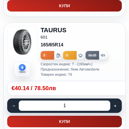
КУПИ
TAURUS
601
165/65R14
E
D
68dB
Скоростен индекс: T - (190км/ч.)
Предназначение: Леки Автомобили
Зимни
Товарен индекс: 79
€
40.14
/
78.50лв
КУПИ