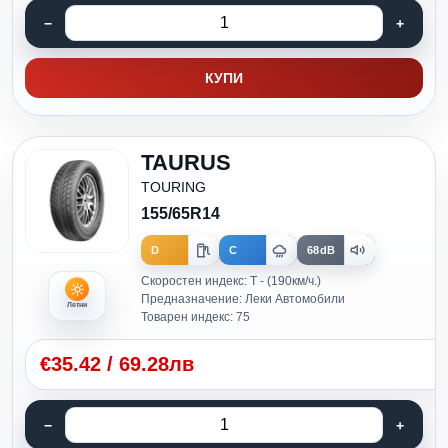
КУПИ
TAURUS
TOURING
155/65R14
D
C
68dB
Скоростен индекс: T - (190км/ч.)
Предназначение: Леки Автомобили
Летни
Товарен индекс: 75
€
35.42
/
69.28лв