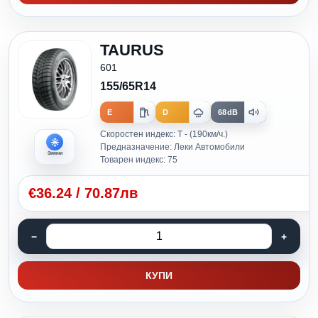
TAURUS
601
155/65R14
E
D
68dB
Скоростен индекс: T - (190км/ч.)
Предназначение: Леки Автомобили
Зимни
Товарен индекс: 75
€
36.24
/
70.87лв
КУПИ