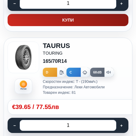
КУПИ
TAURUS
TOURING
165/70R14
D
C
68dB
Скоростен индекс: T - (190км/ч.)
Предназначение: Леки Автомобили
Летни
Товарен индекс: 81
€
39.65
/
77.55лв