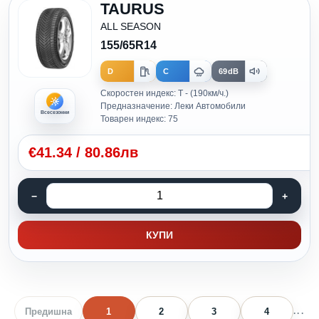
TAURUS
ALL SEASON
155/65R14
D
C
69dB
Скоростен индекс: T - (190км/ч.)
Предназначение: Леки Автомобили
Всесезонни
Товарен индекс: 75
€
41.34
/
80.86лв
КУПИ
Предишна
1
2
3
4
...