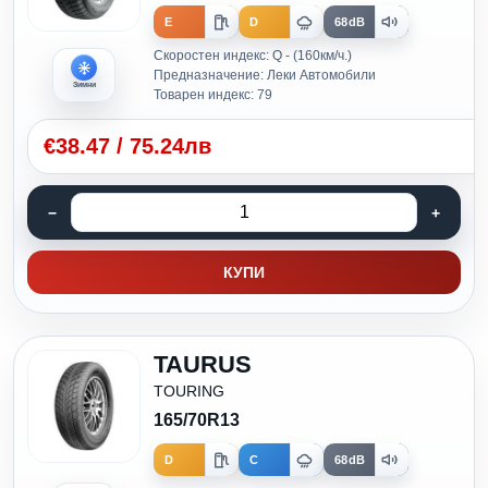
E
D
68dB
Скоростен индекс: Q - (160км/ч.)
Предназначение: Леки Автомобили
Зимни
Товарен индекс: 79
€
38.47
/
75.24лв
КУПИ
TAURUS
TOURING
165/70R13
D
C
68dB