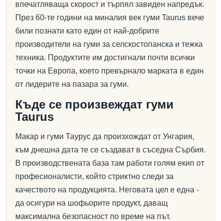
впечатляваща скорост и търпял завиден напредък.
През 60-те години на миналия век гуми Taurus вече
били познати като един от най-добрите
производители на гуми за селскостопанска и тежка
техника. Продуктите им достигнали почти всички
точки на Европа, което превърнало марката в един
от лидерите на пазара за гуми.
Къде се произвеждат гуми
Taurus
Макар и гуми Таурус да произхождат от Унгария,
към днешна дата те се създават в съседна Сърбия.
В производствената база там работи голям екип от
професионалисти, който стриктно следи за
качеството на продукцията. Неговата цел е една -
да осигури на шофьорите продукт, даващ
максимална безопасност по време на път.