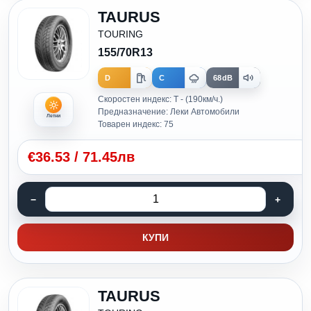
TAURUS
TOURING
155/70R13
D
C
68dB
Скоростен индекс: T - (190км/ч.)
Предназначение: Леки Автомобили
Летни
Товарен индекс: 75
€
36.53
/
71.45лв
КУПИ
TAURUS