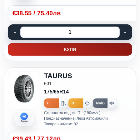
€
38.55
/
75.40лв
КУПИ
TAURUS
601
175/65R14
E
D
68dB
Скоростен индекс: T - (190км/ч.)
Предназначение: Леки Автомобили
Зимни
Товарен индекс: 82
€
39.43
/
77.12лв