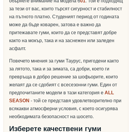
обърнете внимание на модела 6
01
. Той е подходящ
за тези от вас, които търсят сигурност и стабилност
на пътното платно. Студеният период от годината
може да бъде коварен, затова е важно да
притежавате гуми, които да се представят добре
както на мокър, така и на заснежен или заледен
асфалт.
Повечето мнения за гуми Таурус, пригодени както
за лятото, така и за зимата, са добри, което ги
превръща в добро решение за шофьорите, които
желаят да се сдобият с всесезонни гуми. Един от
предпочитаните модели в тази категория е
ALL
SEASON
- той се представя удовлетворително при
всякакви атмосферни условия, с което осигурява
необходимата безопасност на шосето.
Изберете качествени гуми