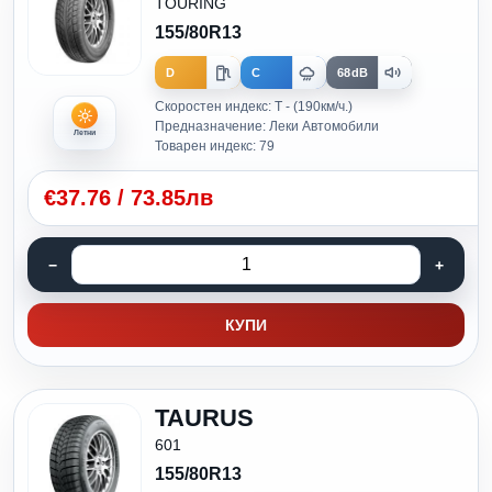
TOURING
155/80R13
D
C
68dB
Скоростен индекс: T - (190км/ч.)
Предназначение: Леки Автомобили
Летни
Товарен индекс: 79
€
37.76
/
73.85лв
КУПИ
TAURUS
601
155/80R13