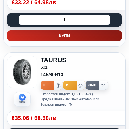
€
33.22
/
64.98лв
КУПИ
TAURUS
601
145/80R13
E
D
68dB
Скоростен индекс: Q - (160км/ч.)
Предназначение: Леки Автомобили
Зимни
Товарен индекс: 75
€
35.06
/
68.58лв