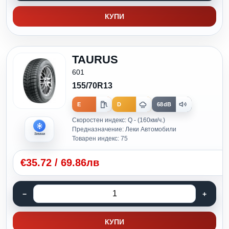
КУПИ
TAURUS
601
155/70R13
E
D
68dB
Скоростен индекс: Q - (160км/ч.)
Предназначение: Леки Автомобили
Зимни
Товарен индекс: 75
€
35.72
/
69.86лв
КУПИ