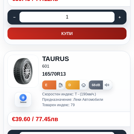
КУПИ
TAURUS
601
165/70R13
E
D
68dB
Скоростен индекс: T - (190км/ч.)
Предназначение: Леки Автомобили
Зимни
Товарен индекс: 79
€
39.60
/
77.45лв