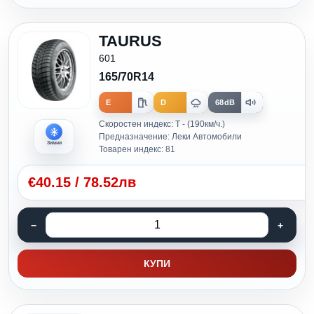
TAURUS
601
165/70R14
E
D
68dB
Скоростен индекс: T - (190км/ч.)
Предназначение: Леки Автомобили
Зимни
Товарен индекс: 81
€
40.15
/
78.52лв
КУПИ