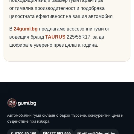
подходящия вид и размер гуми гарантира
оптимална производителност и подобрява
цялостната ефективност на вашия автомобил.
В
24gumi.bg
предлагаме всесезонни гуми от
водещия бранд
TAURUS
225/55R17, за да
шофирате уверено през цялата година.
Автомобилни гуми онлайн с бързо търсене, конкурентни цени и
съдействие при избора.
0700 50 199
0877 552 999
office@24gumi.bg