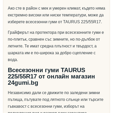
Ако сте в район с мек и умерен климат, където няма
екстремно високи или ниски температури, може да
изберете всесезонни гуми от TAURUS 225/55R17.
Грайферът на протектора при всесезонните гуми е
по-плитък, сравнен със зимните, но по-дълбок от
летните. Те имат средна плътност и твърдост, а
шарката им е по-широка за добро сцепление с
вода.
Всесезонни гуми TAURUS
225/55R17 от онлайн магазин
24gumi.bg
Независимо дали се движите по заледени зимни
пътища, пътувате под лятното слънце или търсите
гъвкавост с всесезонни гуми, изборът на