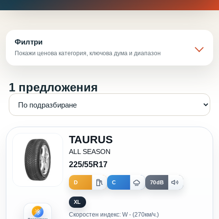
Филтри
Покажи ценова категория, ключова дума и диапазон
1 предложения
TAURUS
ALL SEASON
225/55R17
D
C
70dB
XL
Скоростен индекс: W - (270км/ч.)