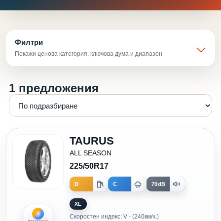
Филтри
Покажи ценова категория, ключова дума и диапазон
1 предложения
TAURUS
ALL SEASON
225/50R17
D
C
70dB
XL
Скоростен индекс: V - (240км/ч.)