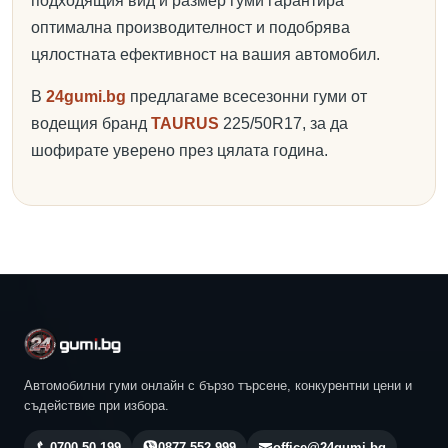
подходящия вид и размер гуми гарантира
оптимална производителност и подобрява
цялостната ефективност на вашия автомобил.
В
24gumi.bg
предлагаме всесезонни гуми от
водещия бранд
TAURUS
225/50R17, за да
шофирате уверено през цялата година.
Автомобилни гуми онлайн с бързо търсене, конкурентни цени и
съдействие при избора.
0700 50 199
0877 552 999
office@24gumi.bg