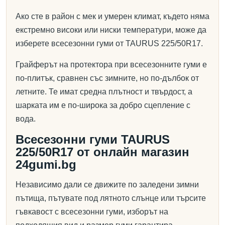
Ако сте в район с мек и умерен климат, където няма
екстремно високи или ниски температури, може да
изберете всесезонни гуми от TAURUS 225/50R17.
Грайферът на протектора при всесезонните гуми е
по-плитък, сравнен със зимните, но по-дълбок от
летните. Те имат средна плътност и твърдост, а
шарката им е по-широка за добро сцепление с
вода.
Всесезонни гуми TAURUS
225/50R17 от онлайн магазин
24gumi.bg
Независимо дали се движите по заледени зимни
пътища, пътувате под лятното слънце или търсите
гъвкавост с всесезонни гуми, изборът на