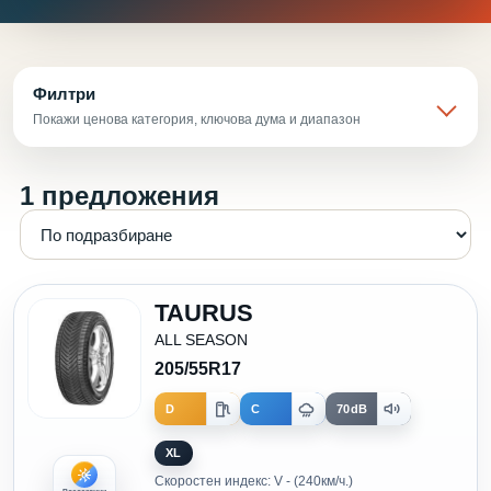
Филтри
Покажи ценова категория, ключова дума и диапазон
1 предложения
TAURUS
ALL SEASON
205/55R17
D
C
70dB
XL
Скоростен индекс: V - (240км/ч.)