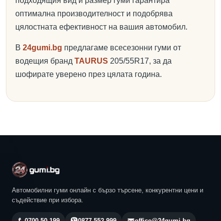
подходящия вид и размер гуми гарантира
оптимална производителност и подобрява
цялостната ефективност на вашия автомобил.
В
24gumi.bg
предлагаме всесезонни гуми от
водещия бранд
TAURUS
205/55R17, за да
шофирате уверено през цялата година.
Автомобилни гуми онлайн с бързо търсене, конкурентни цени и
съдействие при избора.
0700 50 199
0877 552 999
office@24gumi.bg