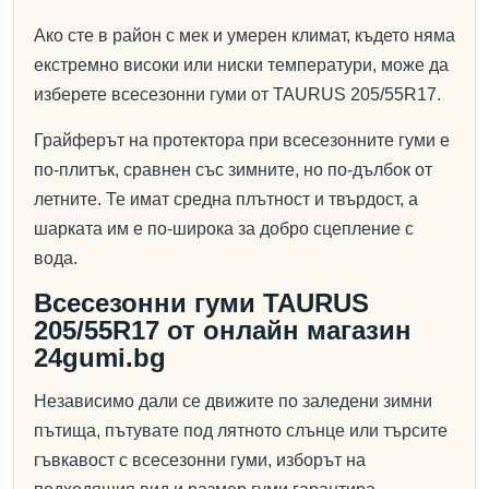
Ако сте в район с мек и умерен климат, където няма
екстремно високи или ниски температури, може да
изберете всесезонни гуми от TAURUS 205/55R17.
Грайферът на протектора при всесезонните гуми е
по-плитък, сравнен със зимните, но по-дълбок от
летните. Те имат средна плътност и твърдост, а
шарката им е по-широка за добро сцепление с
вода.
Всесезонни гуми TAURUS
205/55R17 от онлайн магазин
24gumi.bg
Независимо дали се движите по заледени зимни
пътища, пътувате под лятното слънце или търсите
гъвкавост с всесезонни гуми, изборът на