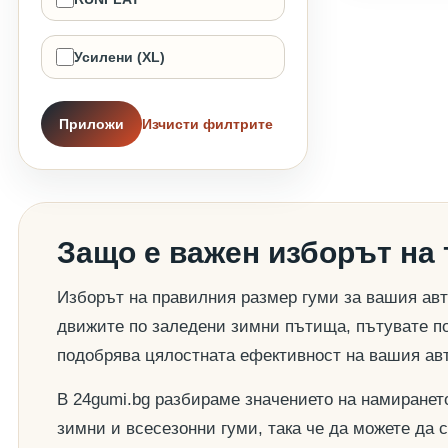
Усилени (XL)
Приложи
Изчисти филтрите
Защо е важен изборът на
Изборът на правилния размер гуми за вашия авт
движите по заледени зимни пътища, пътувате по
подобрява цялостната ефективност на вашия ав
В 24gumi.bg разбираме значението на намиранет
зимни и всесезонни гуми, така че да можете да 