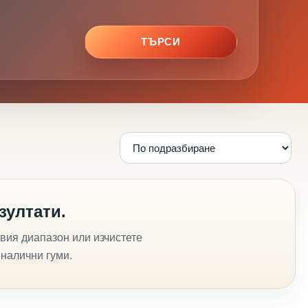
ТЪРСИ
зултати.
вия диапазон или изчистете
 налични гуми.