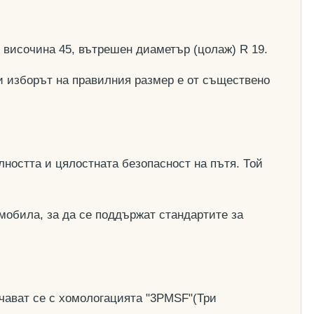
, височина 45, вътрешен диаметър (цолаж) R 19.
и изборът на правилния размер е от съществено
ността и цялостната безопасност на пътя. Той
мобила, за да се поддържат стандартите за
чават се с хомологацията "3PMSF"(Три