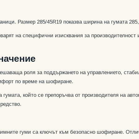
аници. Размер 285/45R19 показва ширина на гумата 285
оварят на специфични изисквания за производителност 
значение
ешаваща роля за поддържането на управлението, стабил
омфорт по време на шофиране.
 гумата, който се препоръчва от производителя на авто
средство.
 зимните гуми са ключът към безопасно шофиране. Отли