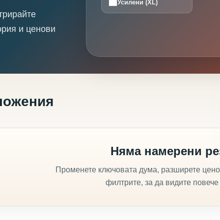
Усилени (XL)
трирайте
ория и ценови
ложения
Няма намерени ре
Променете ключовата дума, разширете цено
филтрите, за да видите повече