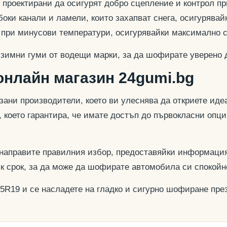
 проектирани да осигурят добро сцепление и контрол пр
оки канали и ламели, които захапват снега, осигурявай
и при минусови температури, осигурявайки максимално 
 зимни гуми от водещи марки, за да шофирате уверено 
онлайн магазин 24gumi.bg
азани производители, което ви улеснява да откриете и
, което гарантира, че имате достъп до първокласни опц
 направите правилния избор, предоставяйки информация
ък срок, за да може да шофирате автомобила си спокойн
45R19 и се насладете на гладко и сигурно шофиране през