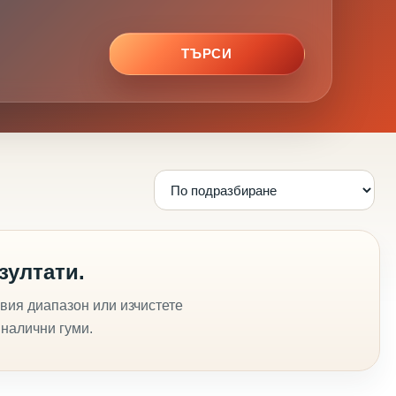
ТЪРСИ
зултати.
вия диапазон или изчистете
 налични гуми.