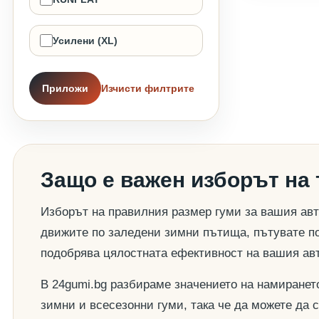
Усилени (XL)
Приложи
Изчисти филтрите
Защо е важен изборът на
Изборът на правилния размер гуми за вашия авт
движите по заледени зимни пътища, пътувате по
подобрява цялостната ефективност на вашия ав
В 24gumi.bg разбираме значението на намиранет
зимни и всесезонни гуми, така че да можете да 