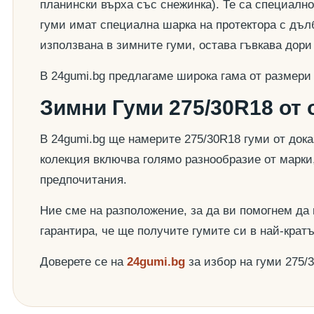
планински върха със снежинка). Те са специално
гуми имат специална шарка на протектора с дълб
използвана в зимните гуми, остава гъвкава дор
В 24gumi.bg предлагаме широка гама от размери
Зимни Гуми 275/30R18 от 
В 24gumi.bg ще намерите 275/30R18 гуми от док
колекция включва голямо разнообразие от марки
предпочитания.
Ние сме на разположение, за да ви помогнем да
гарантира, че ще получите гумите си в най-крат
Доверете се на
24gumi.bg
за избор на гуми 275/