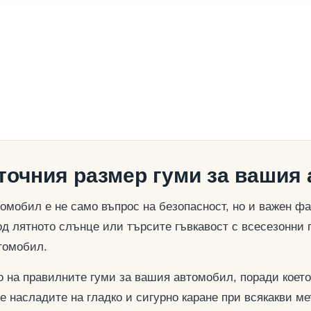
 точния размер гуми за вашия
омобил е не само въпрос на безопасност, но и важен ф
д лятното слънце или търсите гъвкавост с всесезонни 
томобил.
о на правилните гуми за вашия автомобил, поради което
се насладите на гладко и сигурно каране при всякакви м