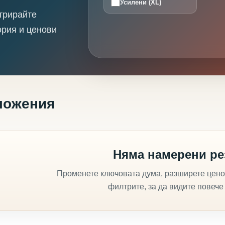
Усилени (XL)
трирайте
ория и ценови
ложения
Няма намерени ре
Променете ключовата дума, разширете цено
филтрите, за да видите повече