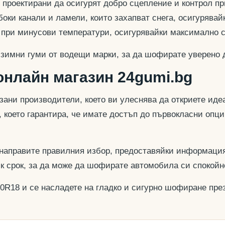
 проектирани да осигурят добро сцепление и контрол пр
оки канали и ламели, които захапват снега, осигурявай
и при минусови температури, осигурявайки максимално 
 зимни гуми от водещи марки, за да шофирате уверено 
онлайн магазин 24gumi.bg
азани производители, което ви улеснява да откриете и
, което гарантира, че имате достъп до първокласни опц
 направите правилния избор, предоставяйки информация
ък срок, за да може да шофирате автомобила си спокойн
30R18 и се насладете на гладко и сигурно шофиране през