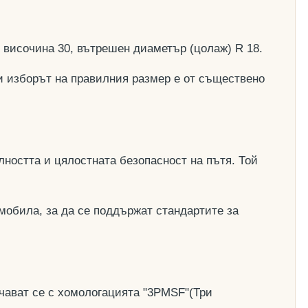
, височина 30, вътрешен диаметър (цолаж) R 18.
и изборът на правилния размер е от съществено
ността и цялостната безопасност на пътя. Той
мобила, за да се поддържат стандартите за
чават се с хомологацията "3PMSF"(Три