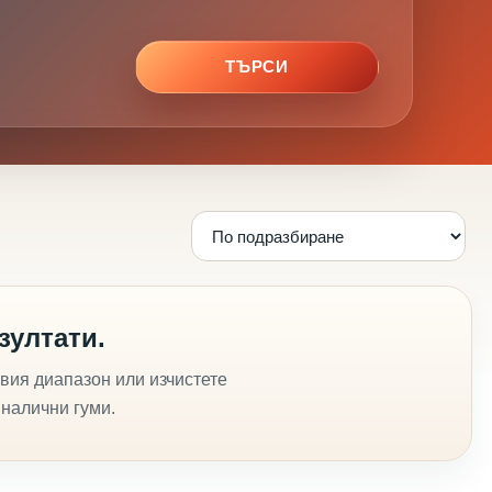
ТЪРСИ
зултати.
вия диапазон или изчистете
 налични гуми.