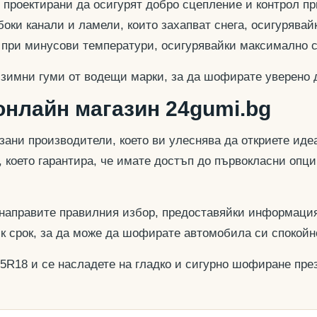
 проектирани да осигурят добро сцепление и контрол пр
оки канали и ламели, които захапват снега, осигурявай
и при минусови температури, осигурявайки максимално 
 зимни гуми от водещи марки, за да шофирате уверено 
онлайн магазин 24gumi.bg
азани производители, което ви улеснява да откриете и
, което гарантира, че имате достъп до първокласни опц
 направите правилния избор, предоставяйки информация
ък срок, за да може да шофирате автомобила си спокойн
35R18 и се насладете на гладко и сигурно шофиране през