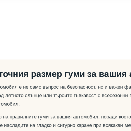
 точния размер гуми за вашия
омобил е не само въпрос на безопасност, но и важен ф
д лятното слънце или търсите гъвкавост с всесезонни 
томобил.
о на правилните гуми за вашия автомобил, поради което
се насладите на гладко и сигурно каране при всякакви м