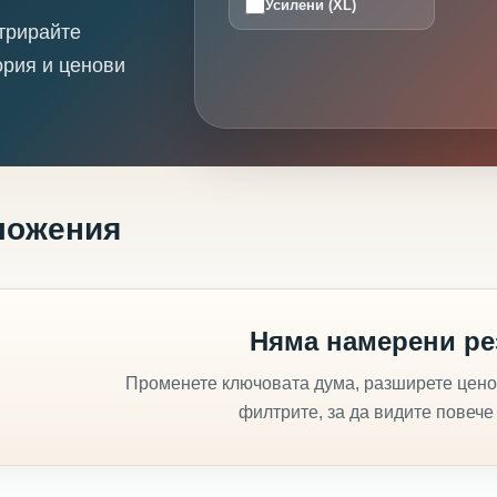
Усилени (XL)
трирайте
ория и ценови
ложения
Няма намерени ре
Променете ключовата дума, разширете цено
филтрите, за да видите повече