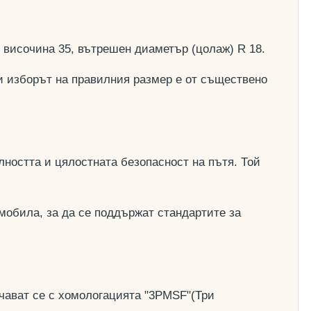
, височина 35, вътрешен диаметър (цолаж) R 18.
и изборът на правилния размер е от съществено
ността и цялостната безопасност на пътя. Той
мобила, за да се поддържат стандартите за
чават се с хомологацията "3PMSF"(Три