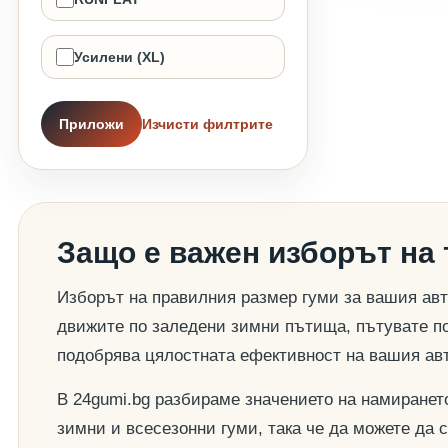
Усилени (XL)
Приложи
Изчисти филтрите
Защо е важен изборът на
Изборът на правилния размер гуми за вашия авт
движите по заледени зимни пътища, пътувате по
подобрява цялостната ефективност на вашия ав
В 24gumi.bg разбираме значението на намиранет
зимни и всесезонни гуми, така че да можете да 