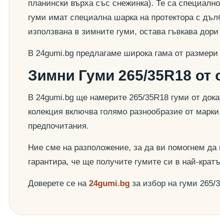
планински върха със снежинка). Те са специално
гуми имат специална шарка на протектора с дълб
използвана в зимните гуми, остава гъвкава дор
В 24gumi.bg предлагаме широка гама от размери
Зимни Гуми 265/35R18 от 
В 24gumi.bg ще намерите 265/35R18 гуми от док
колекция включва голямо разнообразие от марки
предпочитания.
Ние сме на разположение, за да ви помогнем да
гарантира, че ще получите гумите си в най-крат
Доверете се на
24gumi.bg
за избор на гуми 265/