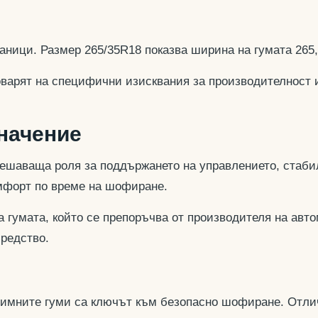
аници. Размер 265/35R18 показва ширина на гумата 265
оварят на специфични изисквания за производителност 
значение
ешаваща роля за поддържането на управлението, стабил
омфорт по време на шофиране.
 гумата, който се препоръчва от производителя на авто
средство.
 зимните гуми са ключът към безопасно шофиране. Отли