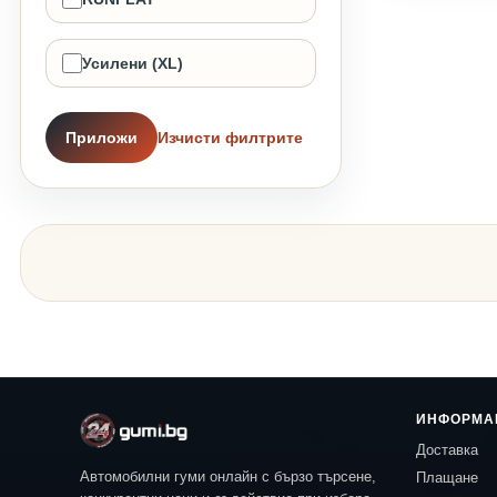
Усилени (XL)
Приложи
Изчисти филтрите
ИНФОРМА
Доставка
Автомобилни гуми онлайн с бързо търсене,
Плащане