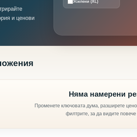
Усилени (XL)
трирайте
ория и ценови
ложения
Няма намерени ре
Променете ключовата дума, разширете цено
филтрите, за да видите повече