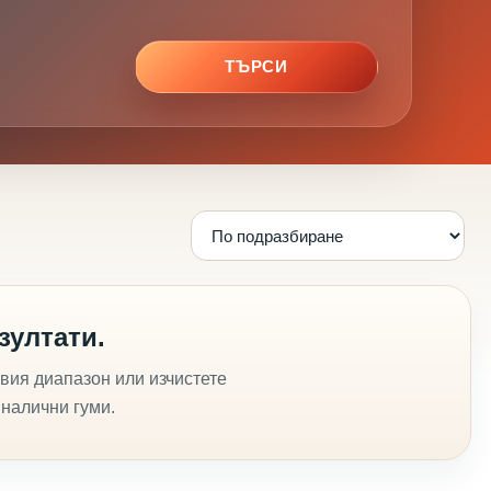
ТЪРСИ
зултати.
вия диапазон или изчистете
 налични гуми.