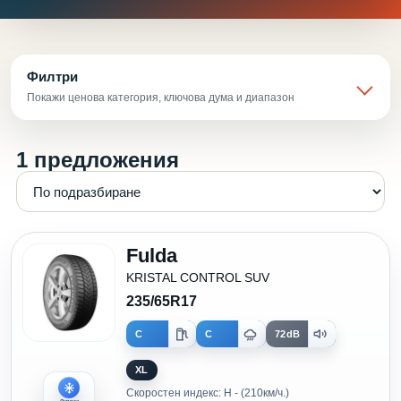
Филтри
Покажи ценова категория, ключова дума и диапазон
1 предложения
Fulda
KRISTAL CONTROL SUV
235/65R17
C
C
72dB
XL
Скоростен индекс: H - (210км/ч.)