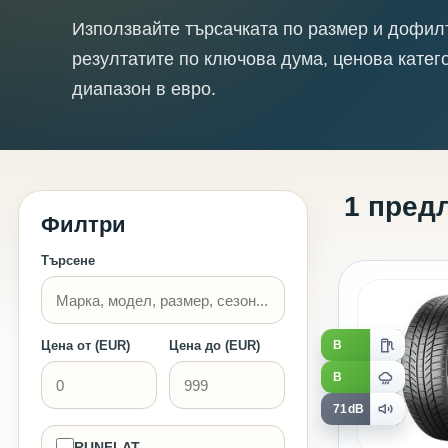
Използвайте търсачката по размер и дофил
резултатите по ключова дума, ценова катег
диапазон в евро.
1 пред
Филтри
Търсене
B
Цена от (EUR)
Цена до (EUR)
B
71dB
RUNFLAT