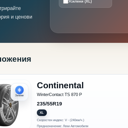
Усилени (XL)
трирайте
ория и ценови
ложения
Continental
WinterContact TS 870 P
Зимни
235/55R19
XL
Скоростен индекс: V - (240км/ч.)
Предназначение: Леки Автомобили