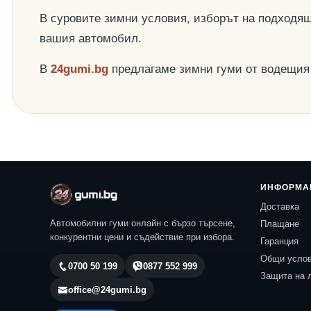
В суровите зимни условия, изборът на подходящ
вашия автомобил.
В
24gumi.bg
предлагаме зимни гуми от водещи
ИНФОРМА
Доставка
Автомобилни гуми онлайн с бързо търсене,
Плащане
конкурентни цени и съдействие при избора.
Гаранция
Общи усло
0700 50 199
0877 552 999
Защита на 
office@24gumi.bg