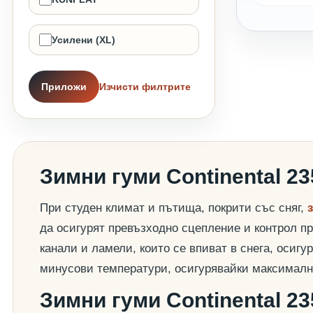
Усилени (XL)
Приложи
Изчисти филтрите
Зимни гуми Continental 2
При студен климат и пътища, покрити със сняг,
да осигурят превъзходно сцепление и контрол пр
канали и ламели, които се впиват в снега, осиг
минусови температури, осигурявайки максималн
Зимни гуми Continental 2