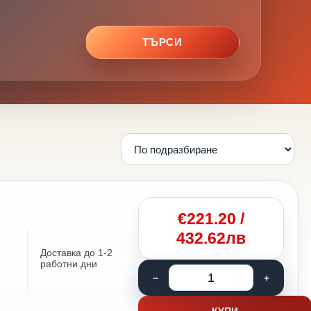
ТЪРСИ
€
221.20
/
432.62лв
Доставка до 1-2
работни дни
КУПИ