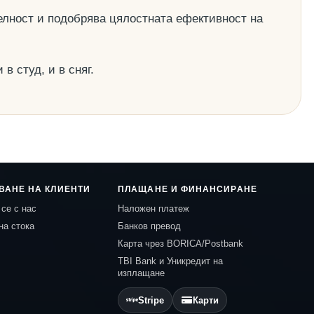
елност и подобрява цялостната ефективност на
в студ, и в сняг.
ВАНЕ НА КЛИЕНТИ
ПЛАЩАНЕ И ФИНАНСИРАНЕ
се с нас
Наложен платеж
на стока
Банков превод
Карта чрез BORICA/Postbank
TBI Bank и Уникредит на
изплащане
Stripe
Карти