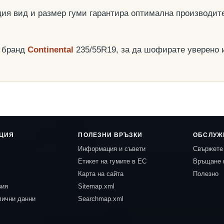
ия вид и размер гуми гарантира оптимална производит
я бранд
Continental
235/55R19, за да шофирате уверено и 
ЦИЯ
ПОЛЕЗНИ ВРЪЗКИ
ОБСЛУЖ
Информация и съвети
Свържете 
Етикет на гумите в ЕС
Връщане 
Карта на сайта
Полезно
вия
Sitemap.xml
лични данни
Searchmap.xml