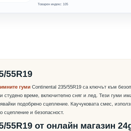
Товарен индекс: 105
35/55R19
зимните гуми
Continental 235/55R19 са ключът към безо
и студено време, включително сняг и лед. Тези гуми им
урявайки подобрено сцепление. Каучуковата смес, използ
о сцепление и безопасност.
35/55R19 от онлайн магазин 24