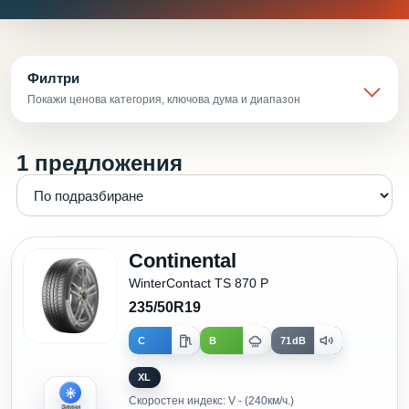
Филтри
Покажи ценова категория, ключова дума и диапазон
1 предложения
Continental
WinterContact TS 870 P
235/50R19
C
B
71dB
XL
Скоростен индекс: V - (240км/ч.)
Зимни