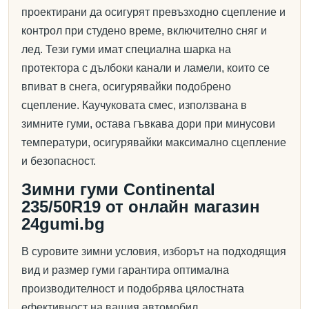
проектирани да осигурят превъзходно сцепление и
контрол при студено време, включително сняг и
лед. Тези гуми имат специална шарка на
протектора с дълбоки канали и ламели, които се
впиват в снега, осигурявайки подобрено
сцепление. Каучуковата смес, използвана в
зимните гуми, остава гъвкава дори при минусови
температури, осигурявайки максимално сцепление
и безопасност.
Зимни гуми Continental
235/50R19 от онлайн магазин
24gumi.bg
В суровите зимни условия, изборът на подходящия
вид и размер гуми гарантира оптимална
производителност и подобрява цялостната
ефективност на вашия автомобил.