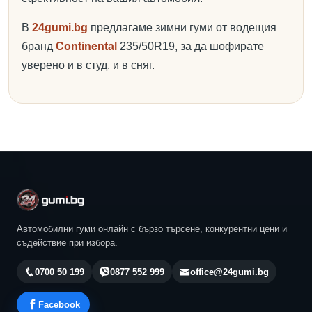
В
24gumi.bg
предлагаме зимни гуми от водещия
бранд
Continental
235/50R19, за да шофирате
уверено и в студ, и в сняг.
Автомобилни гуми онлайн с бързо търсене, конкурентни цени и
съдействие при избора.
0700 50 199
0877 552 999
office@24gumi.bg
Facebook