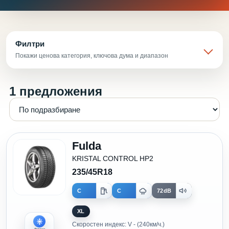
Филтри
Покажи ценова категория, ключова дума и диапазон
1 предложения
Fulda
KRISTAL CONTROL HP2
235/45R18
C
C
72dB
XL
Скоростен индекс: V - (240км/ч.)