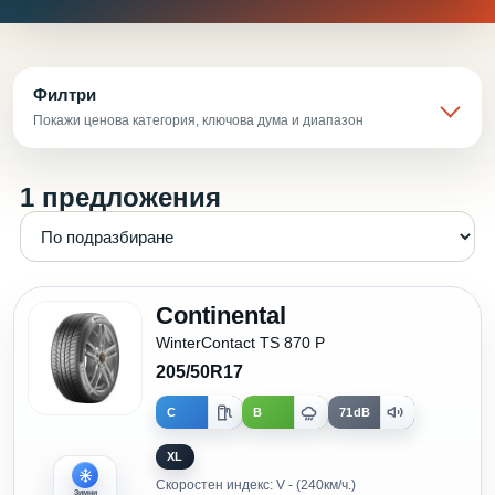
Филтри
Покажи ценова категория, ключова дума и диапазон
1 предложения
Continental
WinterContact TS 870 P
205/50R17
C
B
71dB
XL
Скоростен индекс: V - (240км/ч.)
Зимни