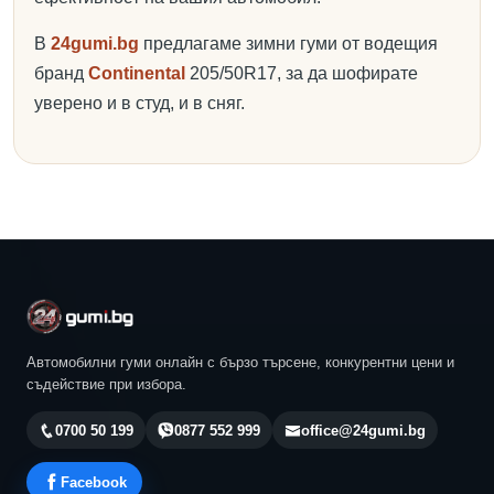
В
24gumi.bg
предлагаме зимни гуми от водещия
бранд
Continental
205/50R17, за да шофирате
уверено и в студ, и в сняг.
Автомобилни гуми онлайн с бързо търсене, конкурентни цени и
съдействие при избора.
0700 50 199
0877 552 999
office@24gumi.bg
Facebook