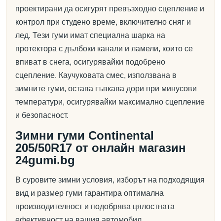
проектирани да осигурят превъзходно сцепление и
контрол при студено време, включително сняг и
лед. Тези гуми имат специална шарка на
протектора с дълбоки канали и ламели, които се
впиват в снега, осигурявайки подобрено
сцепление. Каучуковата смес, използвана в
зимните гуми, остава гъвкава дори при минусови
температури, осигурявайки максимално сцепление
и безопасност.
Зимни гуми Continental
205/50R17 от онлайн магазин
24gumi.bg
В суровите зимни условия, изборът на подходящия
вид и размер гуми гарантира оптимална
производителност и подобрява цялостната
ефективност на вашия автомобил.