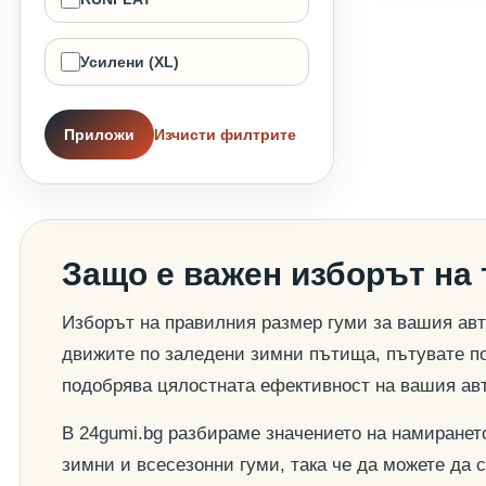
Усилени (XL)
Приложи
Изчисти филтрите
Защо е важен изборът на
Изборът на правилния размер гуми за вашия авт
движите по заледени зимни пътища, пътувате по
подобрява цялостната ефективност на вашия ав
В 24gumi.bg разбираме значението на намиранет
зимни и всесезонни гуми, така че да можете да 