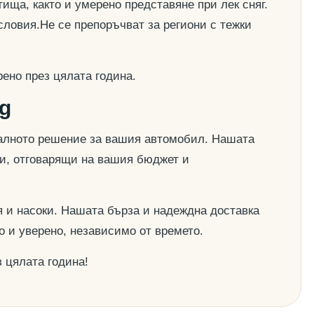
ища, както и умерено представяне при лек сняг.
словия.Не се препоръчват за региони с тежки
ено през цялата година.
g
деалното решение за вашия автомобил. Нашата
ии, отговарящи на вашия бюджет и
 и насоки. Нашата бърза и надеждна доставка
о и уверено, независимо от времето.
 цялата година!