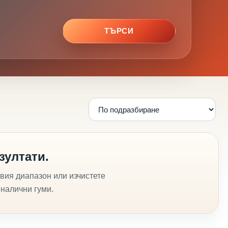
ТЪРСИ
зултати.
вия диапазон или изчистете
 налични гуми.