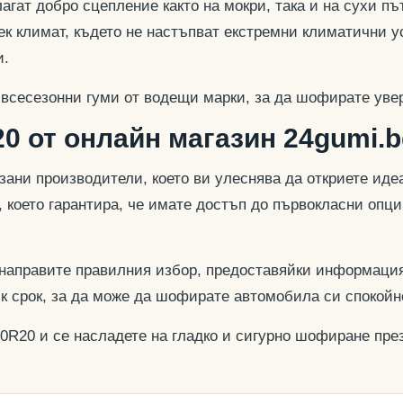
гат добро сцепление както на мокри, така и на сухи път
к климат, където не настъпват екстремни климатични у
и.
 всесезонни гуми от водещи марки, за да шофирате увер
0 от онлайн магазин 24gumi.b
азани производители, което ви улеснява да откриете и
, което гарантира, че имате достъп до първокласни опц
 направите правилния избор, предоставяйки информация
ък срок, за да може да шофирате автомобила си спокойн
40R20 и се насладете на гладко и сигурно шофиране през