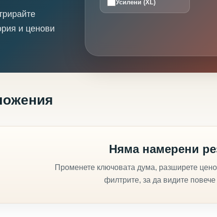
Усилени (XL)
трирайте
ория и ценови
ложения
Няма намерени ре
Променете ключовата дума, разширете цено
филтрите, за да видите повече