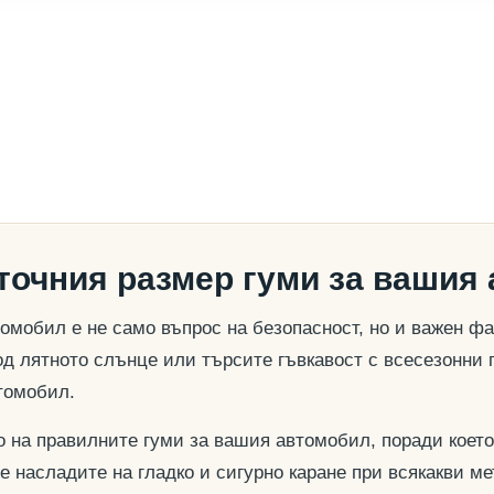
 точния размер гуми за вашия
омобил е не само въпрос на безопасност, но и важен ф
д лятното слънце или търсите гъвкавост с всесезонни 
томобил.
о на правилните гуми за вашия автомобил, поради което
се насладите на гладко и сигурно каране при всякакви м