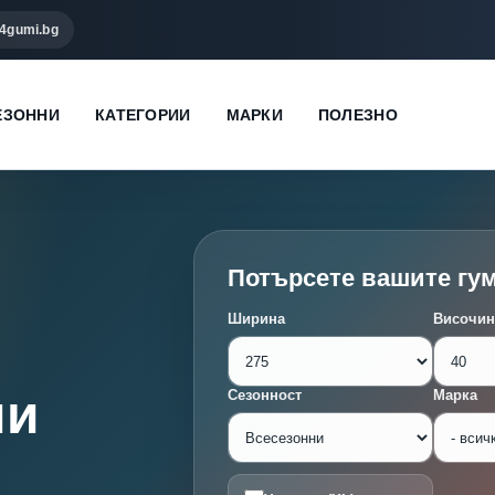
4gumi.bg
ЕЗОННИ
КАТЕГОРИИ
МАРКИ
ПОЛЕЗНО
Потърсете вашите гу
Ширина
Височин
ми
Сезонност
Марка