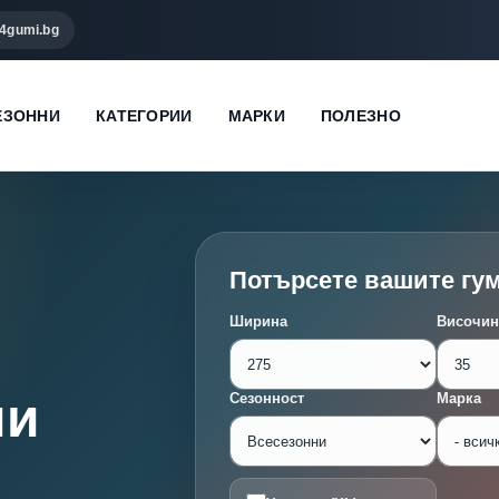
4gumi.bg
ЕЗОННИ
КАТЕГОРИИ
МАРКИ
ПОЛЕЗНО
Потърсете вашите гу
Ширина
Височин
ми
Сезонност
Марка