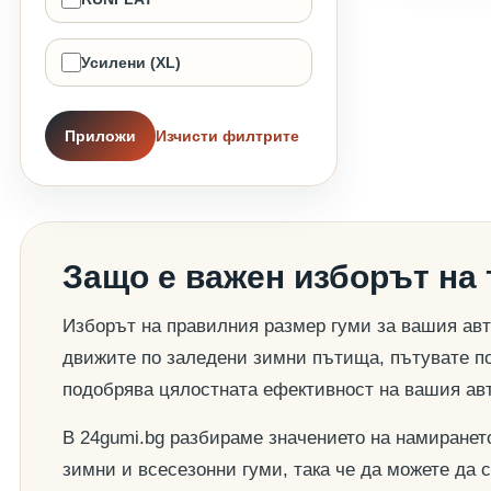
Усилени (XL)
Приложи
Изчисти филтрите
Защо е важен изборът на
Изборът на правилния размер гуми за вашия авт
движите по заледени зимни пътища, пътувате по
подобрява цялостната ефективност на вашия ав
В 24gumi.bg разбираме значението на намиранет
зимни и всесезонни гуми, така че да можете да 