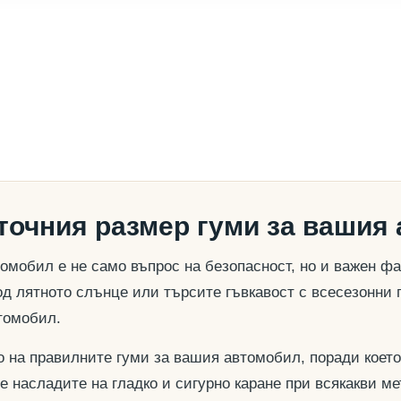
 точния размер гуми за вашия
омобил е не само въпрос на безопасност, но и важен ф
д лятното слънце или търсите гъвкавост с всесезонни 
томобил.
о на правилните гуми за вашия автомобил, поради което
се насладите на гладко и сигурно каране при всякакви м