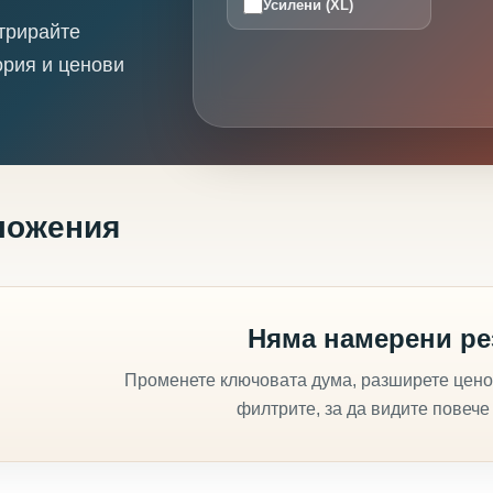
Усилени (XL)
трирайте
ория и ценови
ложения
Няма намерени ре
Променете ключовата дума, разширете цено
филтрите, за да видите повече