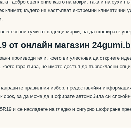
гат добро сцепление както на мокри, така и на сухи път
к климат, където не настъпват екстремни климатични у
и.
 всесезонни гуми от водещи марки, за да шофирате увер
9 от онлайн магазин 24gumi.b
азани производители, което ви улеснява да откриете и
, което гарантира, че имате достъп до първокласни опц
 направите правилния избор, предоставяйки информация
ък срок, за да може да шофирате автомобила си спокойн
35R19 и се насладете на гладко и сигурно шофиране през