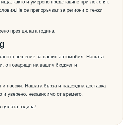
ища, както и умерено представяне при лек сняг.
словия.Не се препоръчват за региони с тежки
ено през цялата година.
g
деалното решение за вашия автомобил. Нашата
ии, отговарящи на вашия бюджет и
 и насоки. Нашата бърза и надеждна доставка
о и уверено, независимо от времето.
 цялата година!