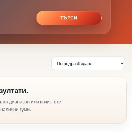
ТЪРСИ
зултати.
вия диапазон или изчистете
 налични гуми.