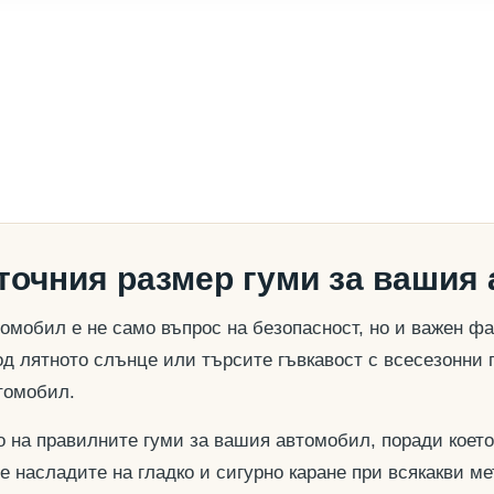
 точния размер гуми за вашия
омобил е не само въпрос на безопасност, но и важен ф
д лятното слънце или търсите гъвкавост с всесезонни 
томобил.
о на правилните гуми за вашия автомобил, поради което
се насладите на гладко и сигурно каране при всякакви м