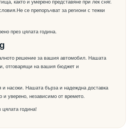
ища, както и умерено представяне при лек сняг.
словия.Не се препоръчват за региони с тежки
ено през цялата година.
g
деалното решение за вашия автомобил. Нашата
ии, отговарящи на вашия бюджет и
 и насоки. Нашата бърза и надеждна доставка
о и уверено, независимо от времето.
 цялата година!