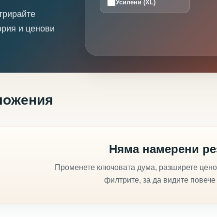
Усилени (XL)
трирайте
ория и ценови
ложения
Няма намерени ре
Променете ключовата дума, разширете цено
филтрите, за да видите повече