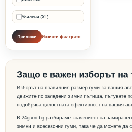
Усилени (XL)
Приложи
Изчисти филтрите
Защо е важен изборът на
Изборът на правилния размер гуми за вашия авт
движите по заледени зимни пътища, пътувате по
подобрява цялостната ефективност на вашия ав
В 24gumi.bg разбираме значението на намиранет
зимни и всесезонни гуми, така че да можете да 