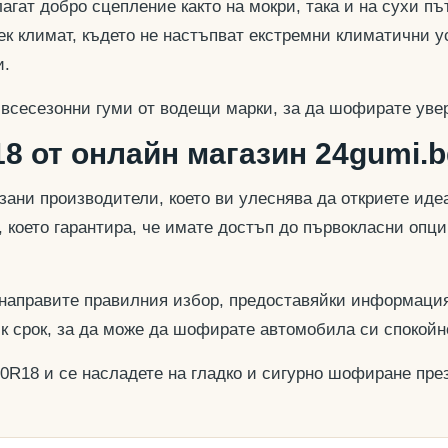
гат добро сцепление както на мокри, така и на сухи път
к климат, където не настъпват екстремни климатични у
и.
 всесезонни гуми от водещи марки, за да шофирате увер
8 от онлайн магазин 24gumi.b
азани производители, което ви улеснява да откриете и
, което гарантира, че имате достъп до първокласни опц
 направите правилния избор, предоставяйки информация
ък срок, за да може да шофирате автомобила си спокойн
30R18 и се насладете на гладко и сигурно шофиране през