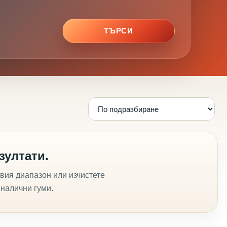
ТЪРСИ
зултати.
вия диапазон или изчистете
 налични гуми.