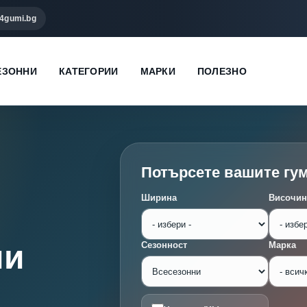
4gumi.bg
ЕЗОННИ
КАТЕГОРИИ
МАРКИ
ПОЛЕЗНО
Потърсете вашите гу
Ширина
Височин
ми
Сезонност
Марка