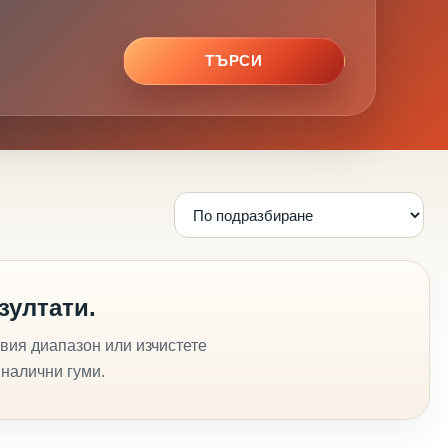
ТЪРСИ
зултати.
вия диапазон или изчистете
 налични гуми.