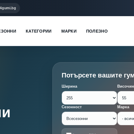
4gumi.bg
ЕЗОННИ
КАТЕГОРИИ
МАРКИ
ПОЛЕЗНО
Потърсете вашите гу
Ширина
Височин
ми
Сезонност
Марка