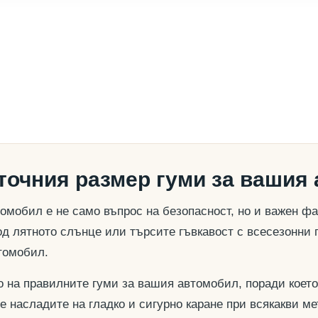
 точния размер гуми за вашия
омобил е не само въпрос на безопасност, но и важен ф
д лятното слънце или търсите гъвкавост с всесезонни 
томобил.
о на правилните гуми за вашия автомобил, поради което
се насладите на гладко и сигурно каране при всякакви м