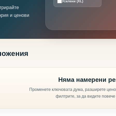
Усилени (XL)
трирайте
ория и ценови
ложения
Няма намерени ре
Променете ключовата дума, разширете цено
филтрите, за да видите повече