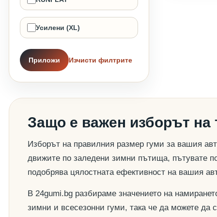
Усилени (XL)
Приложи
Изчисти филтрите
Защо е важен изборът на
Изборът на правилния размер гуми за вашия авт
движите по заледени зимни пътища, пътувате по
подобрява цялостната ефективност на вашия ав
В 24gumi.bg разбираме значението на намиранет
зимни и всесезонни гуми, така че да можете да 