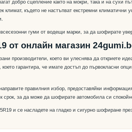
гат добро сцепление както на мокри, така и на сухи път
к климат, където не настъпват екстремни климатични у
и.
 всесезонни гуми от водещи марки, за да шофирате увер
9 от онлайн магазин 24gumi.b
азани производители, което ви улеснява да откриете и
, което гарантира, че имате достъп до първокласни опц
 направите правилния избор, предоставяйки информация
ък срок, за да може да шофирате автомобила си спокойн
55R19 и се насладете на гладко и сигурно шофиране през