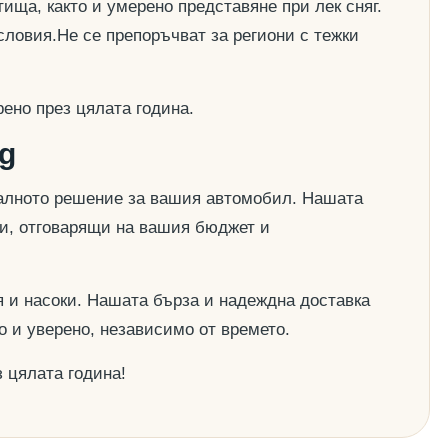
ища, както и умерено представяне при лек сняг.
словия.Не се препоръчват за региони с тежки
ено през цялата година.
g
деалното решение за вашия автомобил. Нашата
ии, отговарящи на вашия бюджет и
 и насоки. Нашата бърза и надеждна доставка
о и уверено, независимо от времето.
 цялата година!