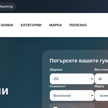
4gumi.bg
ЕЗОННИ
КАТЕГОРИИ
МАРКИ
ПОЛЕЗНО
Потърсете вашите гу
Ширина
Височин
ми
Сезонност
Марка