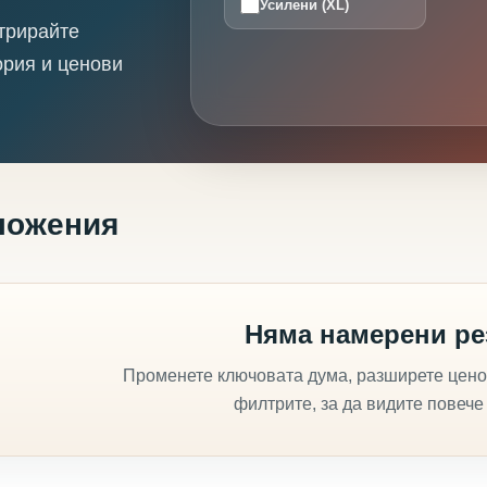
Усилени (XL)
трирайте
ория и ценови
ложения
Няма намерени ре
Променете ключовата дума, разширете цено
филтрите, за да видите повече