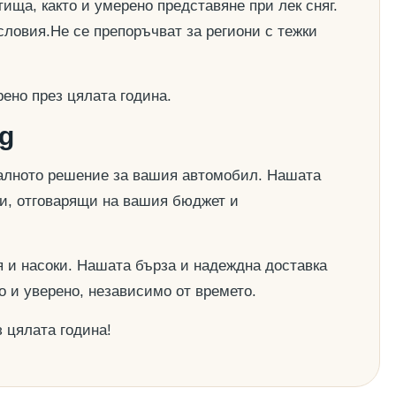
ища, както и умерено представяне при лек сняг.
словия.Не се препоръчват за региони с тежки
ено през цялата година.
g
деалното решение за вашия автомобил. Нашата
ии, отговарящи на вашия бюджет и
 и насоки. Нашата бърза и надеждна доставка
о и уверено, независимо от времето.
 цялата година!