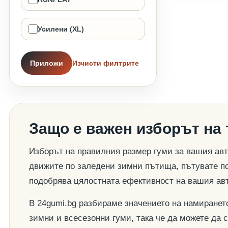
Усилени (XL)
Приложи
Изчисти филтрите
Защо е важен изборът на
Изборът на правилния размер гуми за вашия авт
движите по заледени зимни пътища, пътувате по
подобрява цялостната ефективност на вашия ав
В 24gumi.bg разбираме значението на намиранет
зимни и всесезонни гуми, така че да можете да 