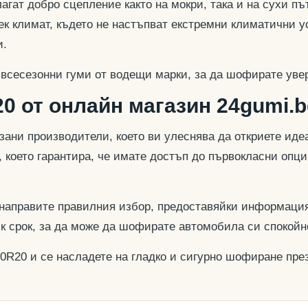
гат добро сцепление както на мокри, така и на сухи път
к климат, където не настъпват екстремни климатични у
и.
 всесезонни гуми от водещи марки, за да шофирате увер
0 от онлайн магазин 24gumi.b
азани производители, което ви улеснява да откриете и
, което гарантира, че имате достъп до първокласни опц
 направите правилния избор, предоставяйки информация
ък срок, за да може да шофирате автомобила си спокойн
40R20 и се насладете на гладко и сигурно шофиране през