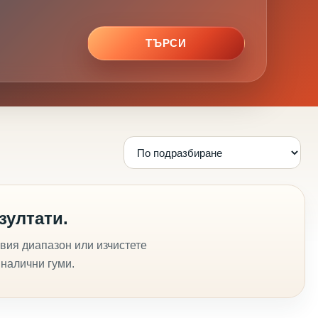
ТЪРСИ
зултати.
вия диапазон или изчистете
 налични гуми.