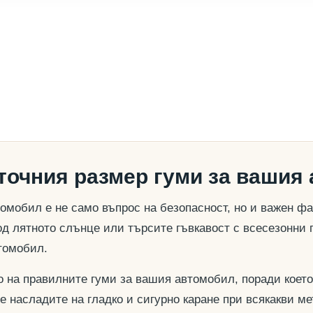
 точния размер гуми за вашия
омобил е не само въпрос на безопасност, но и важен ф
д лятното слънце или търсите гъвкавост с всесезонни 
томобил.
о на правилните гуми за вашия автомобил, поради което
се насладите на гладко и сигурно каране при всякакви м