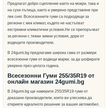
Предлагат добро сцепление както на мокри, така и
на сухи пътища, както и умерено представяне при
лек сняг. Всесезонните гуми са подходящи за
региони с мек климат, където не настъпват
екстремни климатични условия.Не се препоръчват
за региони с тежки зимни условия, дори от
водещите производители.
В 24gumi.bg предлагаме широка гама от размери
всесезонни гуми от водещи марки, за да шофирате
уверено през цялата година.
Всесезонни Гуми 255/35R19 от
онлайн магазин 24gumi.bg
В 24gumi.bg ще намерите 255/35R19 гуми от
доказани производители, което ви улеснява да
откриете идеалното решение за вашия автомобил.